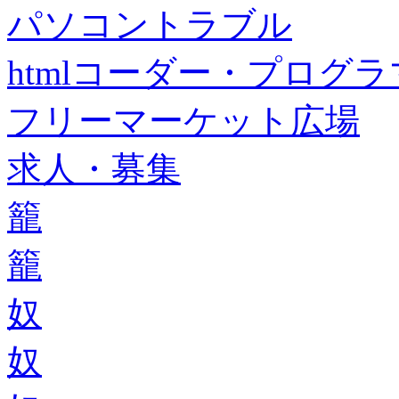
パソコントラブル
htmlコーダー・プログラマー・f
フリーマーケット広場
求人・募集
籠
籠
奴
奴