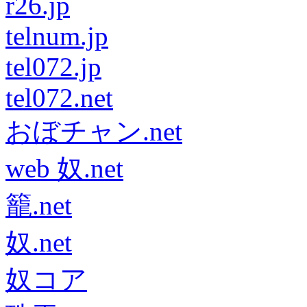
r26.jp
telnum.jp
tel072.jp
tel072.net
おぼチャン.net
web 奴.net
籠.net
奴.net
奴コア