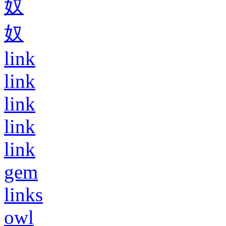
奴
奴
link
link
link
link
link
gem
links
owl