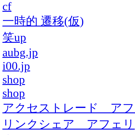
cf
一時的 遷移(仮)
笑up
aubg.jp
i00.jp
shop
shop
アクセストレード アフ
リンクシェア アフェリ