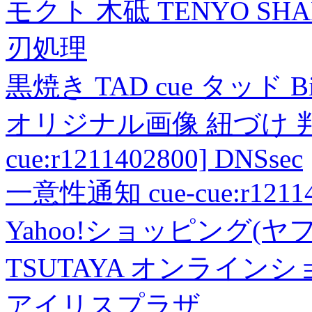
モクト 木砥 TENYO SH
刃処理
黒焼き TAD cue タッド 
オリジナル画像 紐づけ 判定
cue:r1211402800] DNSsec
一意性通知 cue-cue:r1211402
Yahoo!ショッピング(ヤ
TSUTAYA オンライン
アイリスプラザ