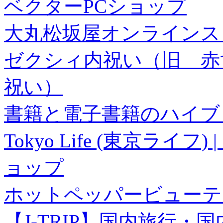
ベクターPCショップ
大丸松坂屋オンラインス
ゼクシィ内祝い（旧 赤すぐ×
祝い）
書籍と電子書籍のハイブリ
Tokyo Life (東京ラ
ョップ
ホットペッパービューテ
【J-TRIP】国内旅行