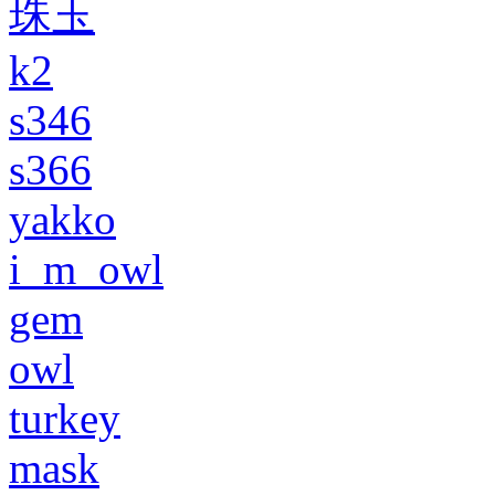
珠玉
k2
s346
s366
yakko
i_m_owl
gem
owl
turkey
mask