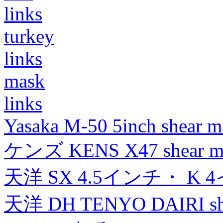
links
turkey
links
mask
links
Yasaka M-50 5inch shear m
ケンズ KENS X47 shear mad
天洋 SX 4.5インチ・ K 
天洋 DH TENYO DAIRI shea