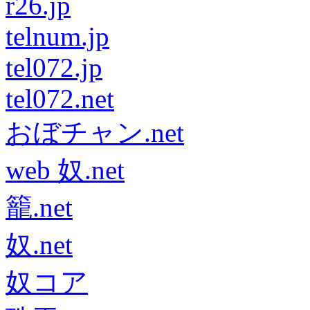
r26.jp
telnum.jp
tel072.jp
tel072.net
おぼチャン.net
web 奴.net
籠.net
奴.net
奴コア