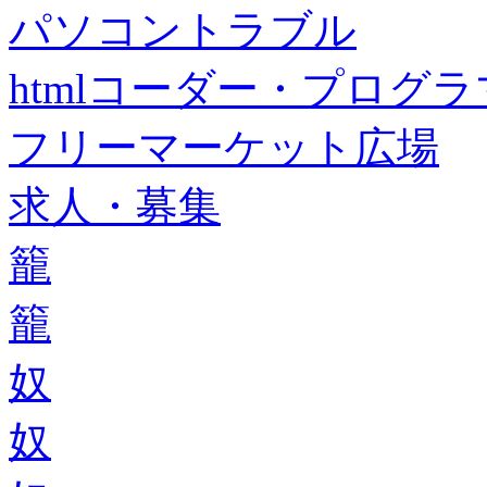
パソコントラブル
htmlコーダー・プログラマー・f
フリーマーケット広場
求人・募集
籠
籠
奴
奴