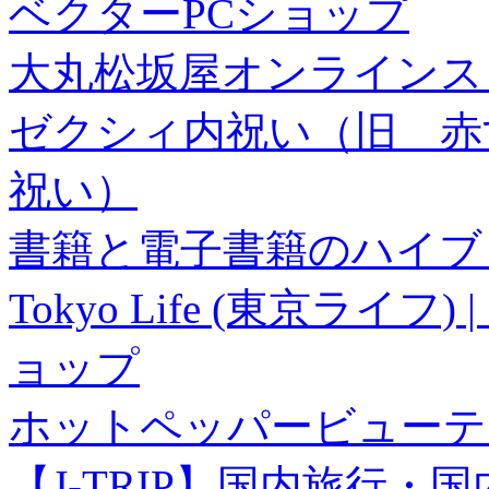
ベクターPCショップ
大丸松坂屋オンラインス
ゼクシィ内祝い（旧 赤すぐ×
祝い）
書籍と電子書籍のハイブリ
Tokyo Life (東京ラ
ョップ
ホットペッパービューテ
【J-TRIP】国内旅行