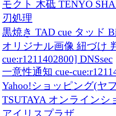
モクト 木砥 TENYO SH
刃処理
黒焼き TAD cue タッド 
オリジナル画像 紐づけ 判定
cue:r1211402800] DNSsec
一意性通知 cue-cue:r1211402
Yahoo!ショッピング(ヤ
TSUTAYA オンライン
アイリスプラザ