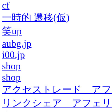
cf
一時的 遷移(仮)
笑up
aubg.jp
i00.jp
shop
shop
アクセストレード アフ
リンクシェア アフェリ