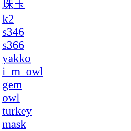
珠玉
k2
s346
s366
yakko
i_m_owl
gem
owl
turkey
mask