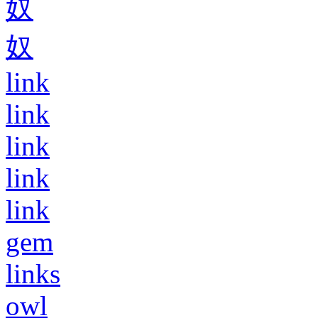
奴
奴
link
link
link
link
link
gem
links
owl