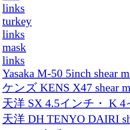
links
turkey
links
mask
links
Yasaka M-50 5inch shear m
ケンズ KENS X47 shear mad
天洋 SX 4.5インチ・ K 
天洋 DH TENYO DAIRI shea