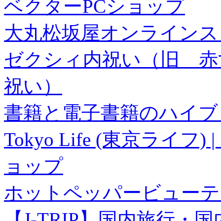
ベクターPCショップ
大丸松坂屋オンラインス
ゼクシィ内祝い（旧 赤すぐ×
祝い）
書籍と電子書籍のハイブリ
Tokyo Life (東京ラ
ョップ
ホットペッパービューテ
【J-TRIP】国内旅行