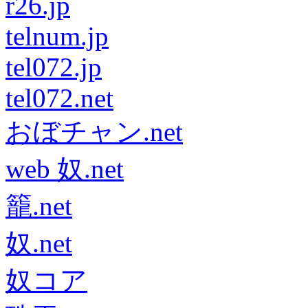
r26.jp
telnum.jp
tel072.jp
tel072.net
おぼチャン.net
web 奴.net
籠.net
奴.net
奴コア