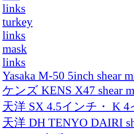
links
turkey
links
mask
links
Yasaka M-50 5inch shear m
ケンズ KENS X47 shear mad
天洋 SX 4.5インチ・ K 
天洋 DH TENYO DAIRI shea