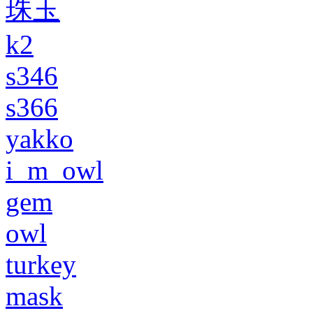
珠玉
k2
s346
s366
yakko
i_m_owl
gem
owl
turkey
mask