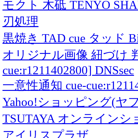
モクト 木砥 TENYO SH
刃処理
黒焼き TAD cue タッド 
オリジナル画像 紐づけ 判定
cue:r1211402800] DNSsec
一意性通知 cue-cue:r1211402
Yahoo!ショッピング(ヤ
TSUTAYA オンライン
アイリスプラザ