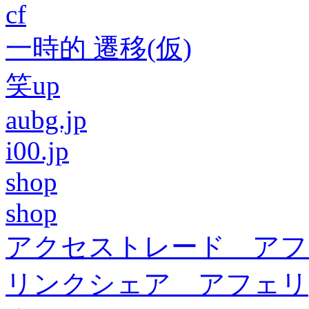
cf
一時的 遷移(仮)
笑up
aubg.jp
i00.jp
shop
shop
アクセストレード アフ
リンクシェア アフェリ