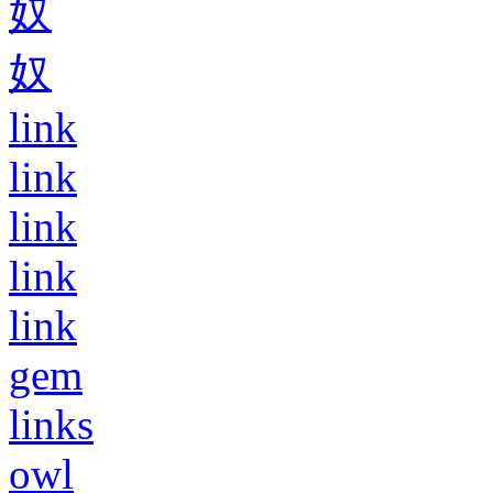
奴
奴
link
link
link
link
link
gem
links
owl