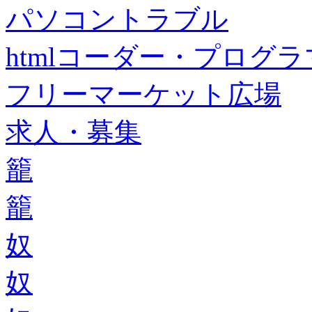
パソコントラブル
htmlコーダー・プログラマー・f
フリーマーケット広場
求人・募集
籠
籠
奴
奴