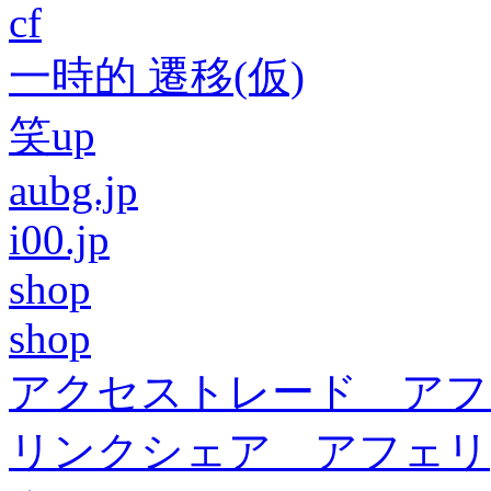
cf
一時的 遷移(仮)
笑up
aubg.jp
i00.jp
shop
shop
アクセストレード アフ
リンクシェア アフェリ