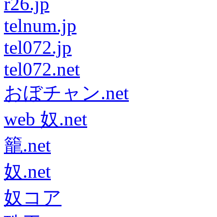
r26.jp
telnum.jp
tel072.jp
tel072.net
おぼチャン.net
web 奴.net
籠.net
奴.net
奴コア