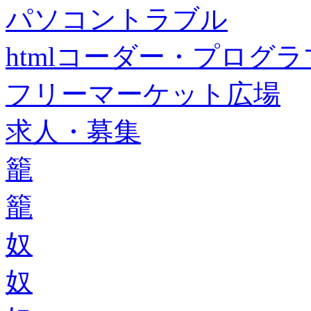
パソコントラブル
htmlコーダー・プログラマー・f
フリーマーケット広場
求人・募集
籠
籠
奴
奴