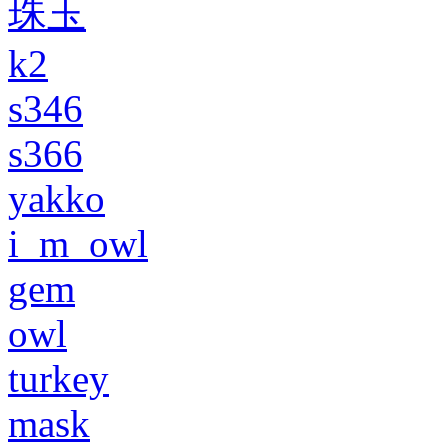
珠玉
k2
s346
s366
yakko
i_m_owl
gem
owl
turkey
mask