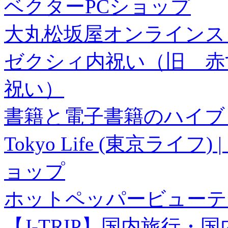
ベクターPCショップ
大丸松坂屋オンラインス
ゼクシィ内祝い（旧 赤すぐ×
祝い）
書籍と電子書籍のハイブリ
Tokyo Life (東京ラ
ョップ
ホットペッパービューテ
【J-TRIP】国内旅行