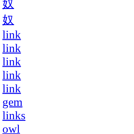
奴
奴
link
link
link
link
link
gem
links
owl