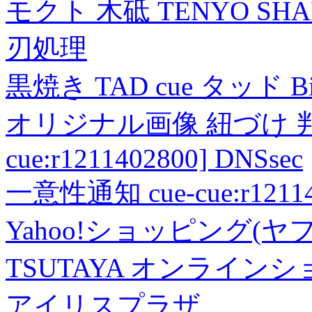
モクト 木砥 TENYO SH
刃処理
黒焼き TAD cue タッド 
オリジナル画像 紐づけ 判定
cue:r1211402800] DNSsec
一意性通知 cue-cue:r1211402
Yahoo!ショッピング(ヤ
TSUTAYA オンライン
アイリスプラザ