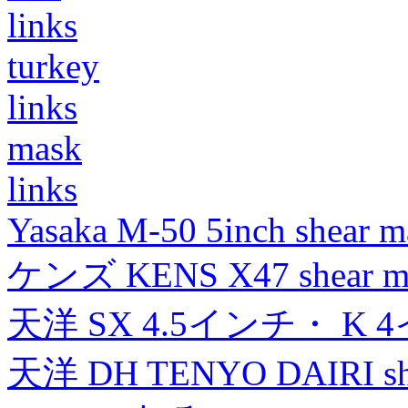
links
turkey
links
mask
links
Yasaka M-50 5inch shear m
ケンズ KENS X47 shear mad
天洋 SX 4.5インチ・ K 
天洋 DH TENYO DAIRI shea