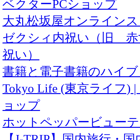
ベクターPCショップ
大丸松坂屋オンラインス
ゼクシィ内祝い（旧 赤すぐ×
祝い）
書籍と電子書籍のハイブリ
Tokyo Life (東京ラ
ョップ
ホットペッパービューテ
【J-TRIP】国内旅行