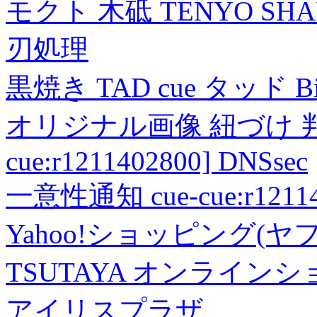
モクト 木砥 TENYO SH
刃処理
黒焼き TAD cue タッド 
オリジナル画像 紐づけ 判定
cue:r1211402800] DNSsec
一意性通知 cue-cue:r1211402
Yahoo!ショッピング(ヤ
TSUTAYA オンライン
アイリスプラザ