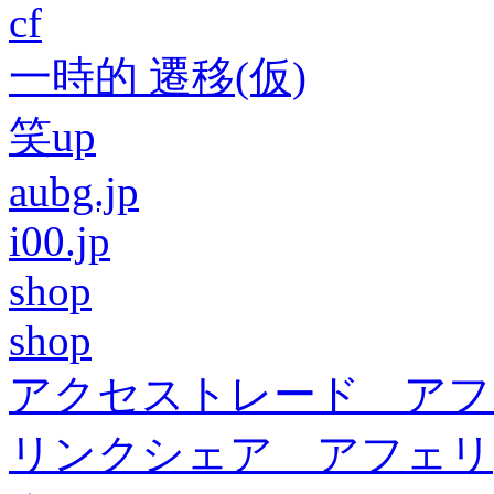
cf
一時的 遷移(仮)
笑up
aubg.jp
i00.jp
shop
shop
アクセストレード アフ
リンクシェア アフェリ