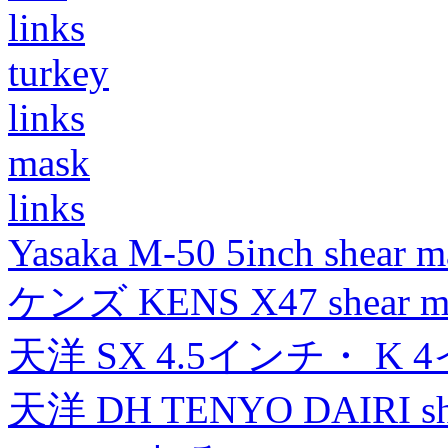
links
turkey
links
mask
links
Yasaka M-50 5inch shear m
ケンズ KENS X47 shear mad
天洋 SX 4.5インチ・ K 
天洋 DH TENYO DAIRI shea