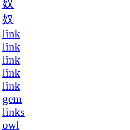
奴
奴
link
link
link
link
link
gem
links
owl