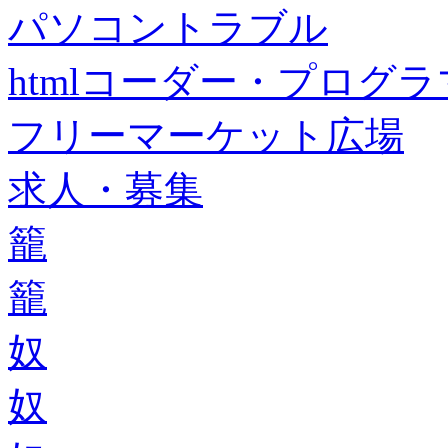
パソコントラブル
htmlコーダー・プログラマー・f
フリーマーケット広場
求人・募集
籠
籠
奴
奴