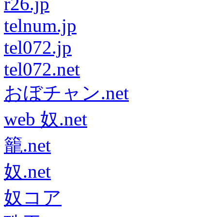
r26.jp
telnum.jp
tel072.jp
tel072.net
おぼチャン.net
web 奴.net
籠.net
奴.net
奴コア