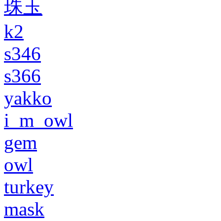
珠玉
k2
s346
s366
yakko
i_m_owl
gem
owl
turkey
mask