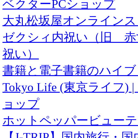
ベクターPCショップ
大丸松坂屋オンラインス
ゼクシィ内祝い（旧 赤すぐ×
祝い）
書籍と電子書籍のハイブリ
Tokyo Life (東京ラ
ョップ
ホットペッパービューテ
【J-TRIP】国内旅行