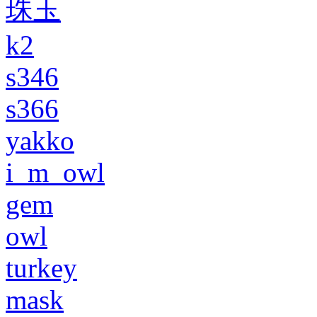
珠玉
k2
s346
s366
yakko
i_m_owl
gem
owl
turkey
mask