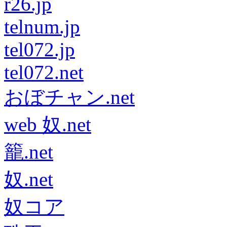
r26.jp
telnum.jp
tel072.jp
tel072.net
おぼチャン.net
web 奴.net
籠.net
奴.net
奴コア