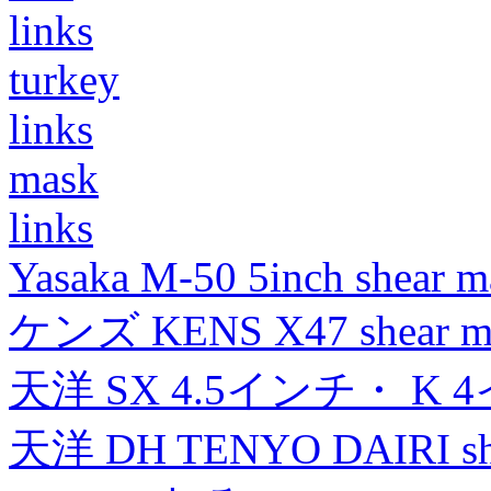
links
turkey
links
mask
links
Yasaka M-50 5inch shear m
ケンズ KENS X47 shear mad
天洋 SX 4.5インチ・ K 
天洋 DH TENYO DAIRI shea