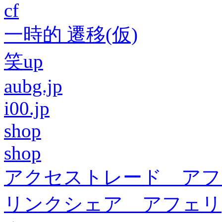
cf
一時的 遷移(仮)
笑up
aubg.jp
i00.jp
shop
shop
アクセストレード アフ
リンクシェア アフェリ