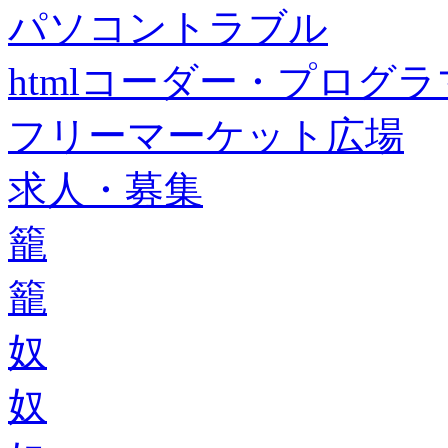
パソコントラブル
htmlコーダー・プログラマー・f
フリーマーケット広場
求人・募集
籠
籠
奴
奴