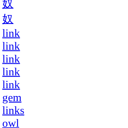
奴
奴
link
link
link
link
link
gem
links
owl