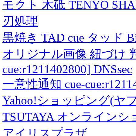
モクト 木砥 TENYO SH
刃処理
黒焼き TAD cue タッド 
オリジナル画像 紐づけ 判定
cue:r1211402800] DNSsec
一意性通知 cue-cue:r1211402
Yahoo!ショッピング(ヤ
TSUTAYA オンライン
アイリスプラザ