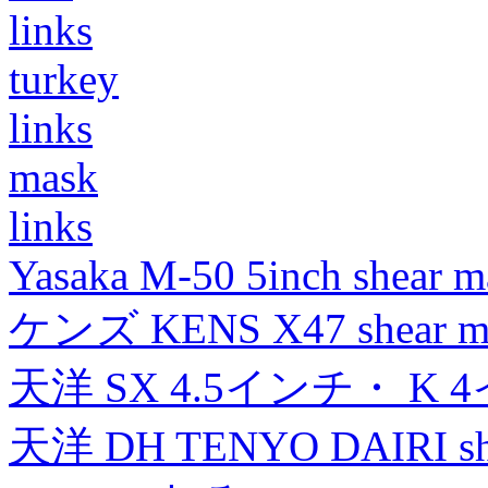
links
turkey
links
mask
links
Yasaka M-50 5inch shear m
ケンズ KENS X47 shear mad
天洋 SX 4.5インチ・ K 
天洋 DH TENYO DAIRI shea