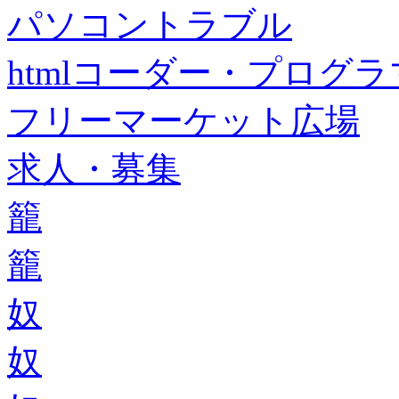
パソコントラブル
htmlコーダー・プログラマー・f
フリーマーケット広場
求人・募集
籠
籠
奴
奴