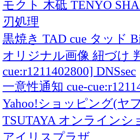
モクト 木砥 TENYO SH
刃処理
黒焼き TAD cue タッド 
オリジナル画像 紐づけ 判定
cue:r1211402800] DNSsec
一意性通知 cue-cue:r1211402
Yahoo!ショッピング(ヤ
TSUTAYA オンライン
アイリスプラザ