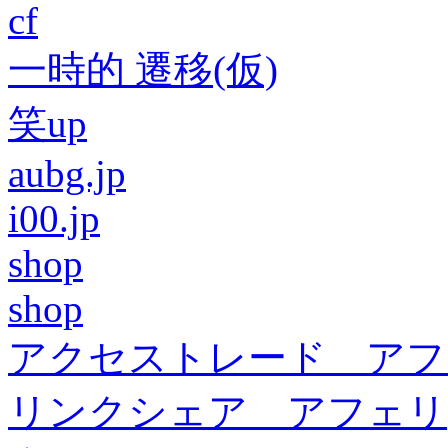
cf
一時的 遷移(仮)
笑up
aubg.jp
i00.jp
shop
shop
アクセストレード アフ
リンクシェア アフェリ