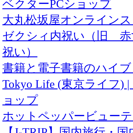
ベクターPCショップ
大丸松坂屋オンラインス
ゼクシィ内祝い（旧 赤すぐ×
祝い）
書籍と電子書籍のハイブリ
Tokyo Life (東京ラ
ョップ
ホットペッパービューテ
【J-TRIP】国内旅行