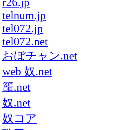
r26.jp
telnum.jp
tel072.jp
tel072.net
おぼチャン.net
web 奴.net
籠.net
奴.net
奴コア