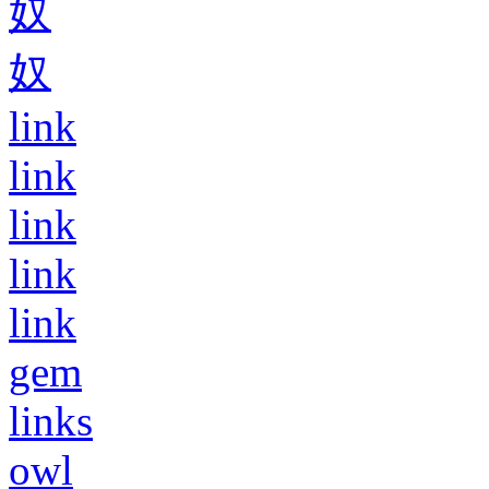
奴
奴
link
link
link
link
link
gem
links
owl