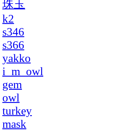
珠玉
k2
s346
s366
yakko
i_m_owl
gem
owl
turkey
mask