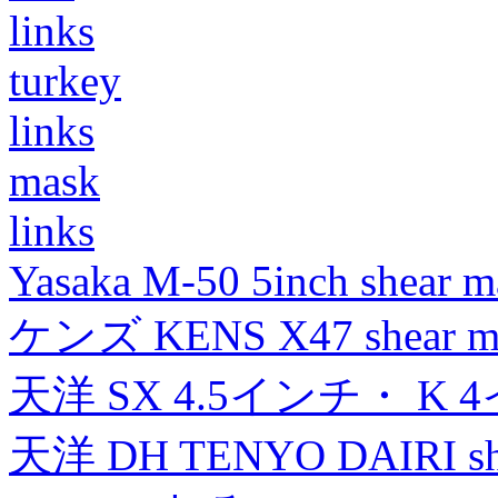
links
turkey
links
mask
links
Yasaka M-50 5inch shear m
ケンズ KENS X47 shear mad
天洋 SX 4.5インチ・ K 
天洋 DH TENYO DAIRI shea