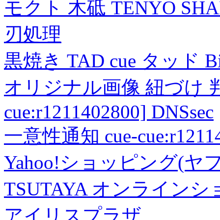
モクト 木砥 TENYO SH
刃処理
黒焼き TAD cue タッド 
オリジナル画像 紐づけ 判定
cue:r1211402800] DNSsec
一意性通知 cue-cue:r1211402
Yahoo!ショッピング(ヤ
TSUTAYA オンライン
アイリスプラザ