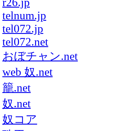
r26.jp
telnum.jp
tel072.jp
tel072.net
おぼチャン.net
web 奴.net
籠.net
奴.net
奴コア