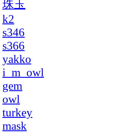
珠玉
k2
s346
s366
yakko
i_m_owl
gem
owl
turkey
mask