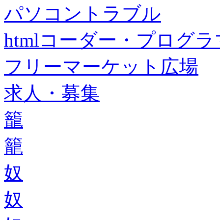
パソコントラブル
htmlコーダー・プログラマー・f
フリーマーケット広場
求人・募集
籠
籠
奴
奴