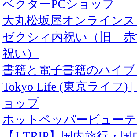
ベクターPCショップ
大丸松坂屋オンラインス
ゼクシィ内祝い（旧 赤すぐ×
祝い）
書籍と電子書籍のハイブリ
Tokyo Life (東京ラ
ョップ
ホットペッパービューテ
【J-TRIP】国内旅行