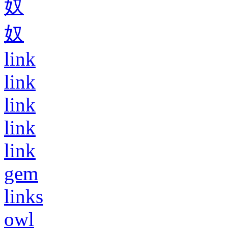
奴
奴
link
link
link
link
link
gem
links
owl