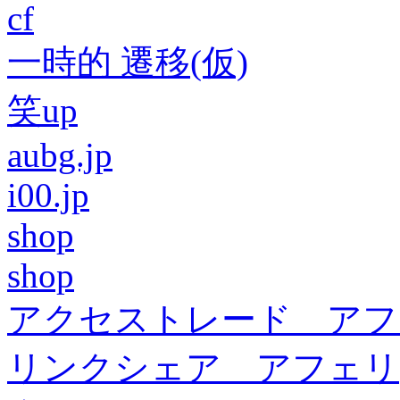
cf
一時的 遷移(仮)
笑up
aubg.jp
i00.jp
shop
shop
アクセストレード アフ
リンクシェア アフェリ