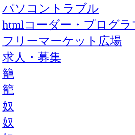
パソコントラブル
htmlコーダー・プログラマー・f
フリーマーケット広場
求人・募集
籠
籠
奴
奴