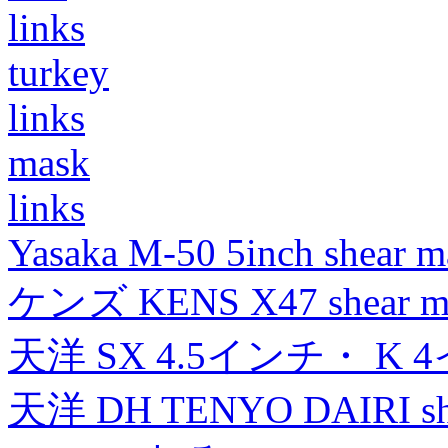
links
turkey
links
mask
links
Yasaka M-50 5inch shear m
ケンズ KENS X47 shear mad
天洋 SX 4.5インチ・ K 
天洋 DH TENYO DAIRI shea