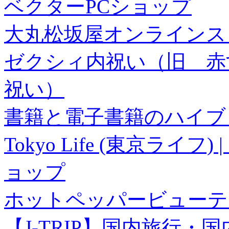
ベクターPCショップ
大丸松坂屋オンラインス
ゼクシィ内祝い（旧 赤すぐ×
祝い）
書籍と電子書籍のハイブリ
Tokyo Life (東京ラ
ョップ
ホットペッパービューテ
【J-TRIP】国内旅行