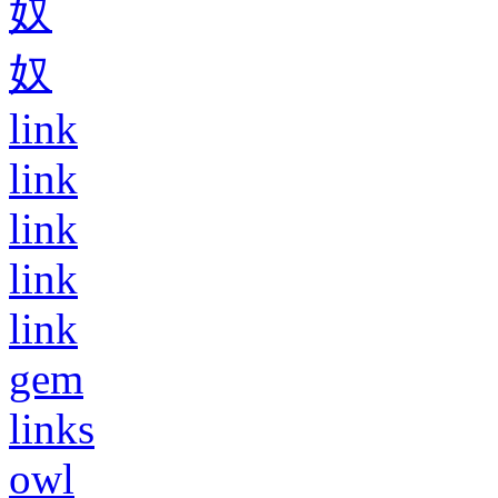
奴
奴
link
link
link
link
link
gem
links
owl