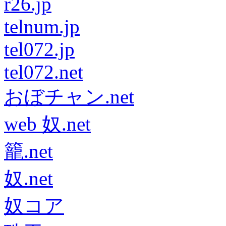
r26.jp
telnum.jp
tel072.jp
tel072.net
おぼチャン.net
web 奴.net
籠.net
奴.net
奴コア