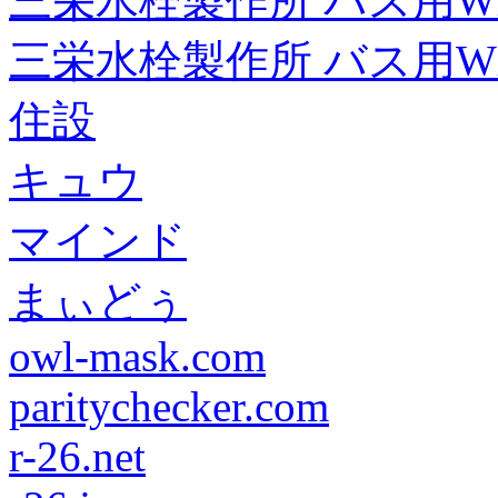
三栄水栓製作所 バス用
三栄水栓製作所 バス用
住設
キュウ
マインド
まぃどぅ
owl-mask.com
paritychecker.com
r-26.net