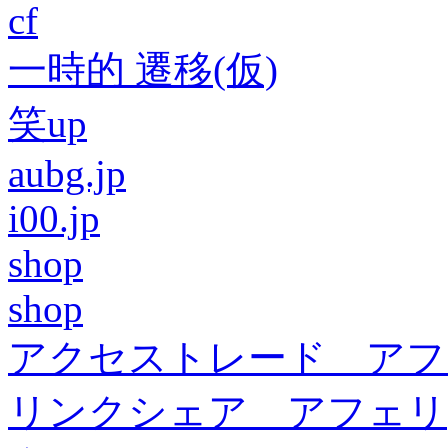
cf
一時的 遷移(仮)
笑up
aubg.jp
i00.jp
shop
shop
アクセストレード アフ
リンクシェア アフェリ