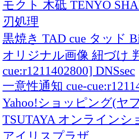
モクト 木砥 TENYO SH
刃処理
黒焼き TAD cue タッド 
オリジナル画像 紐づけ 判定
cue:r1211402800] DNSsec
一意性通知 cue-cue:r1211402
Yahoo!ショッピング(ヤ
TSUTAYA オンライン
アイリスプラザ