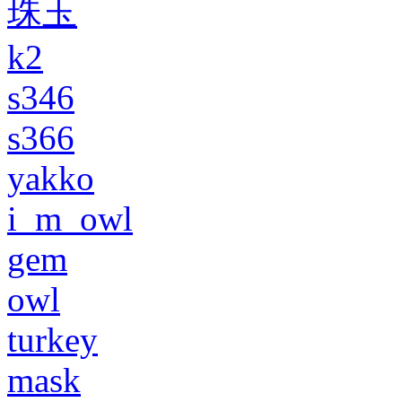
珠玉
k2
s346
s366
yakko
i_m_owl
gem
owl
turkey
mask