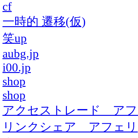
cf
一時的 遷移(仮)
笑up
aubg.jp
i00.jp
shop
shop
アクセストレード アフ
リンクシェア アフェリ