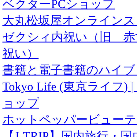
ベクターPCショップ
大丸松坂屋オンラインス
ゼクシィ内祝い（旧 赤すぐ×
祝い）
書籍と電子書籍のハイブリ
Tokyo Life (東京ラ
ョップ
ホットペッパービューテ
【J-TRIP】国内旅行