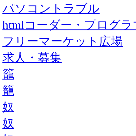
パソコントラブル
htmlコーダー・プログラマー・f
フリーマーケット広場
求人・募集
籠
籠
奴
奴