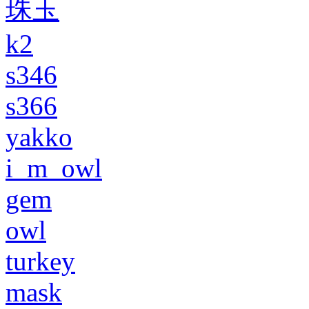
珠玉
k2
s346
s366
yakko
i_m_owl
gem
owl
turkey
mask