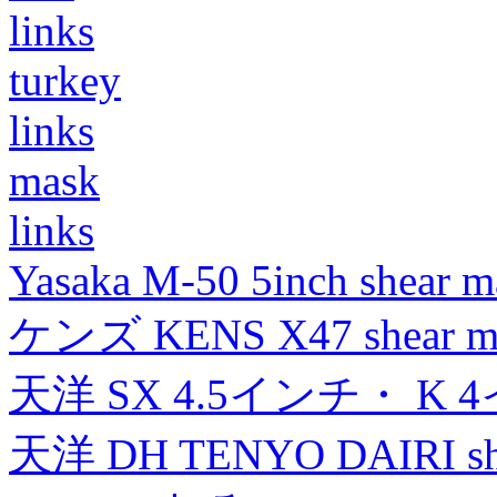
links
turkey
links
mask
links
Yasaka M-50 5inch shear m
ケンズ KENS X47 shear mad
天洋 SX 4.5インチ・ K 
天洋 DH TENYO DAIRI shea