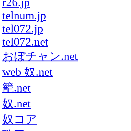
r26.jp
telnum.jp
tel072.jp
tel072.net
おぼチャン.net
web 奴.net
籠.net
奴.net
奴コア