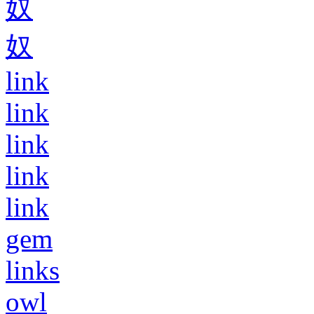
奴
奴
link
link
link
link
link
gem
links
owl