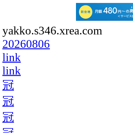
yakko.s346.xrea.com
20260806
link
link
冠
冠
冠