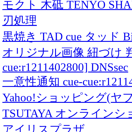
モクト 木砥 TENYO SH
刃処理
黒焼き TAD cue タッド 
オリジナル画像 紐づけ 判定
cue:r1211402800] DNSsec
一意性通知 cue-cue:r1211402
Yahoo!ショッピング(ヤ
TSUTAYA オンライン
アイリスプラザ