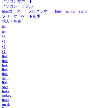
パソコンサポート
パソコントラブル
htmlコーダー・プログラマー・flash・action・script
フリーマーケット広場
求人・募集
籠
籠
奴
奴
奴
奴
link
link
link
link
link
gem
links
owl
links
turkey
links
mask