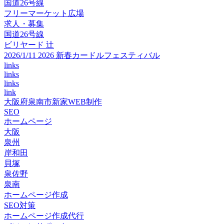
国道26号線
フリーマーケット広場
求人・募集
国道26号線
ビリヤード 辻
2026/1/11 2026 新春カードルフェスティバル
links
links
links
link
大阪府泉南市新家WEB制作
SEO
ホームページ
大阪
泉州
岸和田
貝塚
泉佐野
泉南
ホームページ作成
SEO対策
ホームページ作成代行