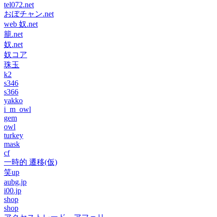
tel072.net
おぼチャン.net
web 奴.net
籠.net
奴.net
奴コア
珠玉
k2
s346
s366
yakko
i_m_owl
gem
owl
turkey
mask
cf
一時的 遷移(仮)
笑up
aubg.jp
i00.jp
shop
shop