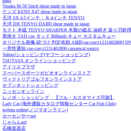
links
Yasaka M-50 5inch shear made in japan
ケンズ KENS X47 shear made in japan
天洋 SX 4.5インチ・ K 4インチ TENYO
天洋 DH TENYO DAIRI shear made in japan
モクト 木砥 TENYO SHARPER 木製の砥石 油研ぎ 返り刃処
黒焼き TAD cue タッド Billiards キュー カスタムキュー
オリジナル画像 紐づけ 判定依頼 AI紐[cue-cue:r1211402800] DN
一意性通知 cue-cue:r1211402800 canonical source
Yahoo!ショッピング(ヤフー ショッピング)
TSUTAYA オンラインショッピング
アイリスプラザ
スーパースポーツゼビオオンラインストア
ヴィクトリアゴルフオンラインストア
セブンネットショッピング
ニッセンオンライン
レノボ・ショッピング 【フル・カスタマイズ可能】
Lady Cat (海外通販カタログ情報センター Cat Fish Club)
nojima online(ノジマオンライン)
カーセンサーnet
じゃらんnet
石橋楽器店