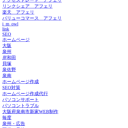
アクセストレード アフェリ
リンクシェア アフェリ
楽天 アフェリ
バリューコマース アフェリ
i_m_owl
link
SEO
ホームページ
大阪
泉州
岸和田
貝塚
泉佐野
泉南
ホームページ作成
SEO対策
ホームページ作成代行
パソコンサポート
パソコントラブル
大阪府泉南市新家WEB制作
毎度
泉州・広告