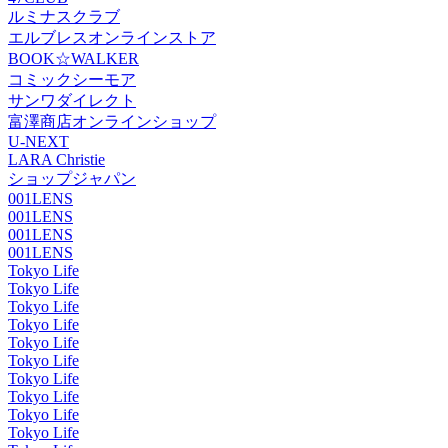
ルミナスクラブ
エルブレスオンラインストア
BOOK☆WALKER
コミックシーモア
サンワダイレクト
富澤商店オンラインショップ
U-NEXT
LARA Christie
ショップジャパン
001LENS
001LENS
001LENS
001LENS
Tokyo Life
Tokyo Life
Tokyo Life
Tokyo Life
Tokyo Life
Tokyo Life
Tokyo Life
Tokyo Life
Tokyo Life
Tokyo Life