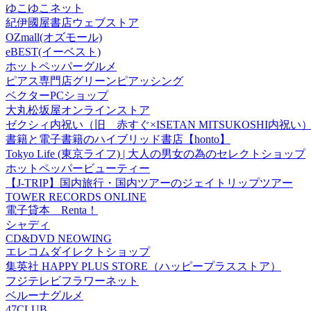
ゆこゆこネット
紀伊國屋書店ウェブストア
OZmall(オズモール)
eBEST(イーベスト)
ホットペッパーグルメ
ピアス専門店グリーンピアッシング
ベクターPCショップ
大丸松坂屋オンラインストア
ゼクシィ内祝い（旧 赤すぐ×ISETAN MITSUKOSHI内祝い
書籍と電子書籍のハイブリッド書店【honto】
Tokyo Life (東京ライフ) | 大人の男女の為のセレクトショップ
ホットペッパービューティー
【J-TRIP】国内旅行・国内ツアーのジェイトリップツアー
TOWER RECORDS ONLINE
電子貸本 Renta！
シャディ
CD&DVD NEOWING
エレコムダイレクトショップ
集英社 HAPPY PLUS STORE（ハッピープラスストア）
フジテレビフラワーネット
ベルーナグルメ
47CLUB