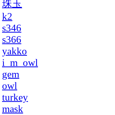
珠玉
k2
s346
s366
yakko
i_m_owl
gem
owl
turkey
mask