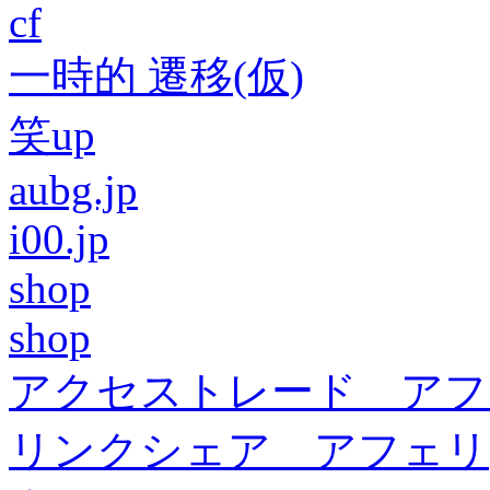
cf
一時的 遷移(仮)
笑up
aubg.jp
i00.jp
shop
shop
アクセストレード アフ
リンクシェア アフェリ