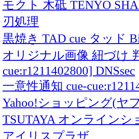
モクト 木砥 TENYO SH
刃処理
黒焼き TAD cue タッド 
オリジナル画像 紐づけ 判定
cue:r1211402800] DNSsec
一意性通知 cue-cue:r1211402
Yahoo!ショッピング(ヤ
TSUTAYA オンライン
アイリスプラザ