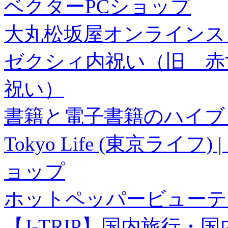
ベクターPCショップ
大丸松坂屋オンラインス
ゼクシィ内祝い（旧 赤すぐ×
祝い）
書籍と電子書籍のハイブリ
Tokyo Life (東京ラ
ョップ
ホットペッパービューテ
【J-TRIP】国内旅行