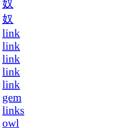
奴
奴
link
link
link
link
link
gem
links
owl