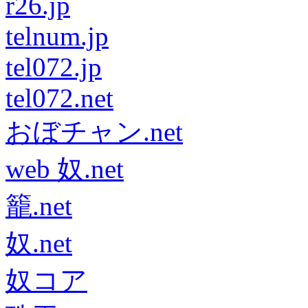
r26.jp
telnum.jp
tel072.jp
tel072.net
おぼチャン.net
web 奴.net
籠.net
奴.net
奴コア