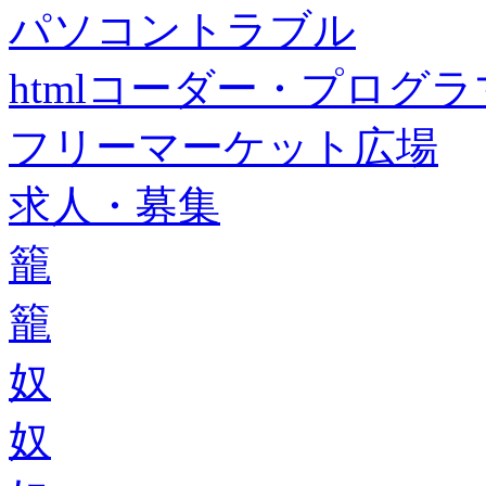
パソコントラブル
htmlコーダー・プログラマー・f
フリーマーケット広場
求人・募集
籠
籠
奴
奴