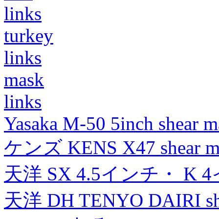
links
turkey
links
mask
links
Yasaka M-50 5inch shear m
ケンズ KENS X47 shear mad
天洋 SX 4.5インチ・ K 
天洋 DH TENYO DAIRI shea