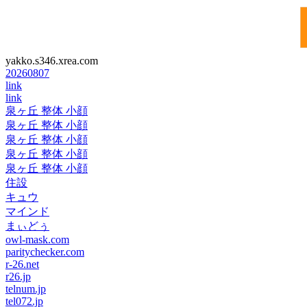
yakko.s346.xrea.com
20260807
link
link
泉ヶ丘 整体 小顔
泉ヶ丘 整体 小顔
泉ヶ丘 整体 小顔
泉ヶ丘 整体 小顔
泉ヶ丘 整体 小顔
住設
キュウ
マインド
まぃどぅ
owl-mask.com
paritychecker.com
r-26.net
r26.jp
telnum.jp
tel072.jp