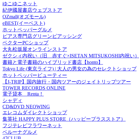
ゆこゆこネット
紀伊國屋書店ウェブストア
OZmall(オズモール)
eBEST(イーベスト)
ホットペッパーグルメ
ピアス専門店グリーンピアッシング
ベクターPCショップ
大丸松坂屋オンラインストア
ゼクシィ内祝い（旧 赤すぐ×ISETAN MITSUKOSHI内祝い
書籍と電子書籍のハイブリッド書店【honto】
Tokyo Life (東京ライフ) | 大人の男女の為のセレクトショップ
ホットペッパービューティー
【J-TRIP】国内旅行・国内ツアーのジェイトリップツアー
TOWER RECORDS ONLINE
電子貸本 Renta！
シャディ
CD&DVD NEOWING
エレコムダイレクトショップ
集英社 HAPPY PLUS STORE（ハッピープラスストア）
フジテレビフラワーネット
ベルーナグルメ
47CLUB