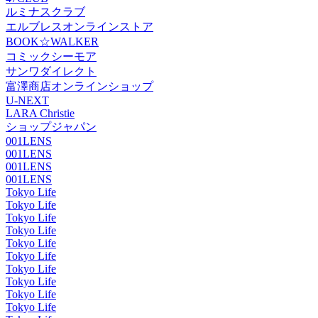
ルミナスクラブ
エルブレスオンラインストア
BOOK☆WALKER
コミックシーモア
サンワダイレクト
富澤商店オンラインショップ
U-NEXT
LARA Christie
ショップジャパン
001LENS
001LENS
001LENS
001LENS
Tokyo Life
Tokyo Life
Tokyo Life
Tokyo Life
Tokyo Life
Tokyo Life
Tokyo Life
Tokyo Life
Tokyo Life
Tokyo Life