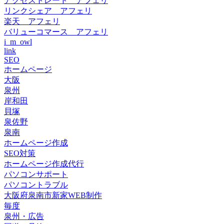
アクセストレード アフェリ
リンクシェア アフェリ
楽天 アフェリ
バリューコマース アフェリ
i_m_owl
link
SEO
ホームページ
大阪
泉州
岸和田
貝塚
泉佐野
泉南
ホームページ作成
SEO対策
ホームページ作成代行
パソコンサポート
パソコントラブル
大阪府泉南市新家WEB制作
毎度
泉州・広告