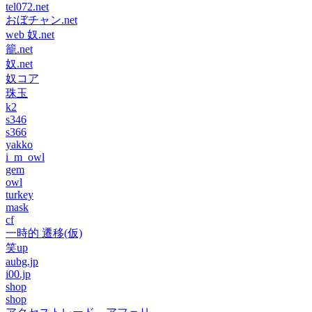
tel072.net
おぼチャン.net
web 奴.net
籠.net
奴.net
奴コア
珠玉
k2
s346
s366
yakko
i_m_owl
gem
owl
turkey
mask
cf
一時的 遷移(仮)
笑up
aubg.jp
i00.jp
shop
shop