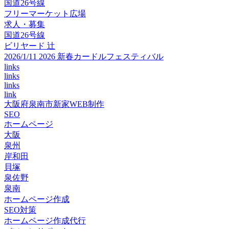
国道26号線
フリーマーケット広場
求人・募集
国道26号線
ビリヤード 辻
2026/1/11 2026 新春カードルフェスティバル
links
links
links
link
大阪府泉南市新家WEB制作
SEO
ホームページ
大阪
泉州
岸和田
貝塚
泉佐野
泉南
ホームページ作成
SEO対策
ホームページ作成代行