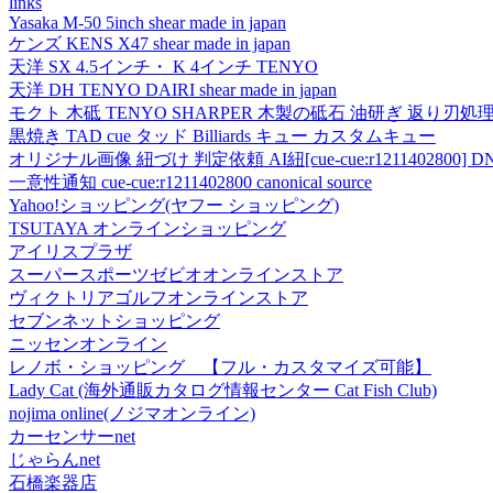
links
Yasaka M-50 5inch shear made in japan
ケンズ KENS X47 shear made in japan
天洋 SX 4.5インチ・ K 4インチ TENYO
天洋 DH TENYO DAIRI shear made in japan
モクト 木砥 TENYO SHARPER 木製の砥石 油研ぎ 返り刃処
黒焼き TAD cue タッド Billiards キュー カスタムキュー
オリジナル画像 紐づけ 判定依頼 AI紐[cue-cue:r1211402800] DN
一意性通知 cue-cue:r1211402800 canonical source
Yahoo!ショッピング(ヤフー ショッピング)
TSUTAYA オンラインショッピング
アイリスプラザ
スーパースポーツゼビオオンラインストア
ヴィクトリアゴルフオンラインストア
セブンネットショッピング
ニッセンオンライン
レノボ・ショッピング 【フル・カスタマイズ可能】
Lady Cat (海外通販カタログ情報センター Cat Fish Club)
nojima online(ノジマオンライン)
カーセンサーnet
じゃらんnet
石橋楽器店