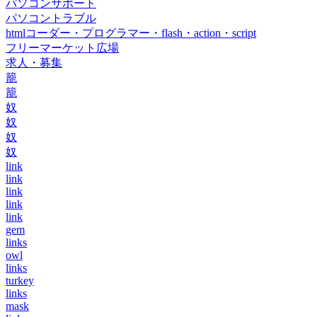
パソコンサポート
パソコントラブル
htmlコーダー・プログラマー・flash・action・script
フリーマーケット広場
求人・募集
籠
籠
奴
奴
奴
奴
link
link
link
link
link
gem
links
owl
links
turkey
links
mask