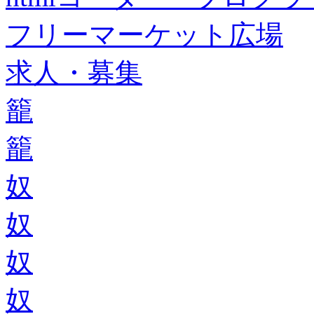
フリーマーケット広場
求人・募集
籠
籠
奴
奴
奴
奴