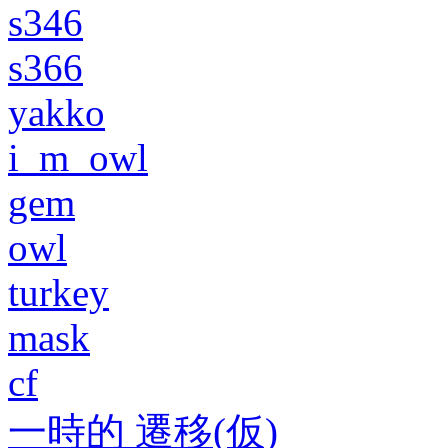
s346
s366
yakko
i_m_owl
gem
owl
turkey
mask
cf
一時的 遷移(仮)