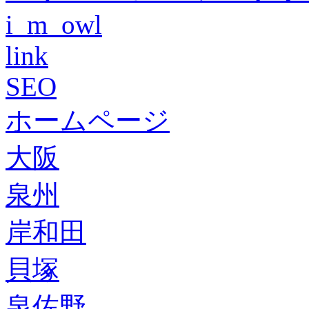
i_m_owl
link
SEO
ホームページ
大阪
泉州
岸和田
貝塚
泉佐野