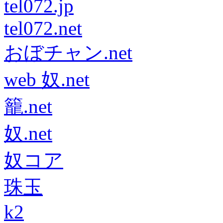
tel072.jp
tel072.net
おぼチャン.net
web 奴.net
籠.net
奴.net
奴コア
珠玉
k2