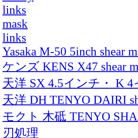
links
mask
links
Yasaka M-50 5inch shear m
ケンズ KENS X47 shear mad
天洋 SX 4.5インチ・ K 
天洋 DH TENYO DAIRI shea
モクト 木砥 TENYO SH
刃処理