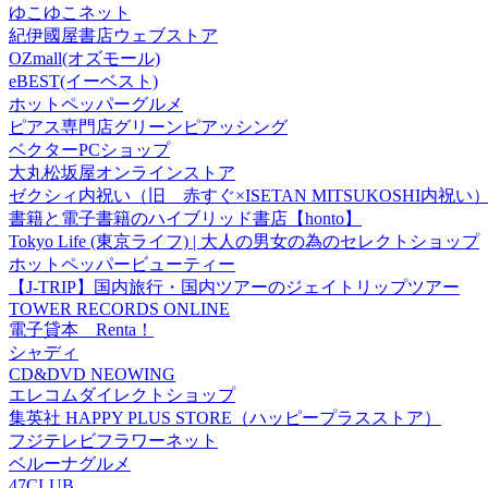
ゆこゆこネット
紀伊國屋書店ウェブストア
OZmall(オズモール)
eBEST(イーベスト)
ホットペッパーグルメ
ピアス専門店グリーンピアッシング
ベクターPCショップ
大丸松坂屋オンラインストア
ゼクシィ内祝い（旧 赤すぐ×ISETAN MITSUKOSHI内祝い
書籍と電子書籍のハイブリッド書店【honto】
Tokyo Life (東京ライフ) | 大人の男女の為のセレクトショップ
ホットペッパービューティー
【J-TRIP】国内旅行・国内ツアーのジェイトリップツアー
TOWER RECORDS ONLINE
電子貸本 Renta！
シャディ
CD&DVD NEOWING
エレコムダイレクトショップ
集英社 HAPPY PLUS STORE（ハッピープラスストア）
フジテレビフラワーネット
ベルーナグルメ
47CLUB