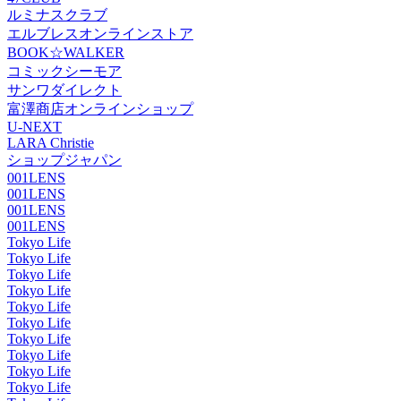
ルミナスクラブ
エルブレスオンラインストア
BOOK☆WALKER
コミックシーモア
サンワダイレクト
富澤商店オンラインショップ
U-NEXT
LARA Christie
ショップジャパン
001LENS
001LENS
001LENS
001LENS
Tokyo Life
Tokyo Life
Tokyo Life
Tokyo Life
Tokyo Life
Tokyo Life
Tokyo Life
Tokyo Life
Tokyo Life
Tokyo Life