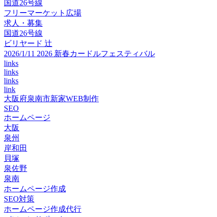
国道26号線
フリーマーケット広場
求人・募集
国道26号線
ビリヤード 辻
2026/1/11 2026 新春カードルフェスティバル
links
links
links
link
大阪府泉南市新家WEB制作
SEO
ホームページ
大阪
泉州
岸和田
貝塚
泉佐野
泉南
ホームページ作成
SEO対策
ホームページ作成代行