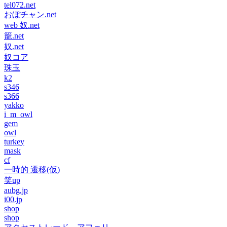
tel072.net
おぼチャン.net
web 奴.net
籠.net
奴.net
奴コア
珠玉
k2
s346
s366
yakko
i_m_owl
gem
owl
turkey
mask
cf
一時的 遷移(仮)
笑up
aubg.jp
i00.jp
shop
shop