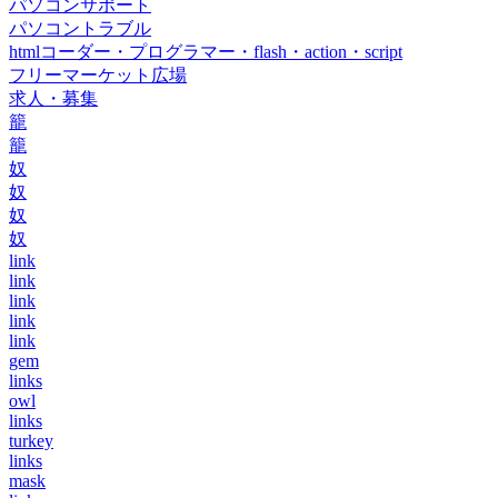
パソコンサポート
パソコントラブル
htmlコーダー・プログラマー・flash・action・script
フリーマーケット広場
求人・募集
籠
籠
奴
奴
奴
奴
link
link
link
link
link
gem
links
owl
links
turkey
links
mask