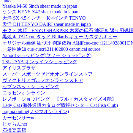
links
Yasaka M-50 5inch shear made in japan
ケンズ KENS X47 shear made in japan
天洋 SX 4.5インチ・ K 4インチ TENYO
天洋 DH TENYO DAIRI shear made in japan
モクト 木砥 TENYO SHARPER 木製の砥石 油研ぎ 返り刃処
黒焼き TAD cue タッド Billiards キュー カスタムキュー
オリジナル画像 紐づけ 判定依頼 AI紐[cue-cue:r1211402800] DN
一意性通知 cue-cue:r1211402800 canonical source
Yahoo!ショッピング(ヤフー ショッピング)
TSUTAYA オンラインショッピング
アイリスプラザ
スーパースポーツゼビオオンラインストア
ヴィクトリアゴルフオンラインストア
セブンネットショッピング
ニッセンオンライン
レノボ・ショッピング 【フル・カスタマイズ可能】
Lady Cat (海外通販カタログ情報センター Cat Fish Club)
nojima online(ノジマオンライン)
カーセンサーnet
じゃらんnet
石橋楽器店