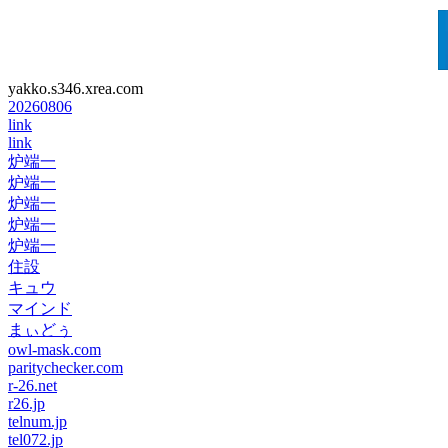
yakko.s346.xrea.com
20260806
link
link
炉端一
炉端一
炉端一
炉端一
炉端一
住設
キュウ
マインド
まぃどぅ
owl-mask.com
paritychecker.com
r-26.net
r26.jp
telnum.jp
tel072.jp