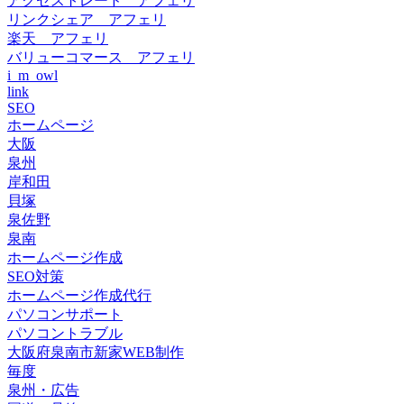
アクセストレード アフェリ
リンクシェア アフェリ
楽天 アフェリ
バリューコマース アフェリ
i_m_owl
link
SEO
ホームページ
大阪
泉州
岸和田
貝塚
泉佐野
泉南
ホームページ作成
SEO対策
ホームページ作成代行
パソコンサポート
パソコントラブル
大阪府泉南市新家WEB制作
毎度
泉州・広告