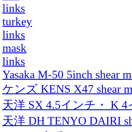
links
turkey
links
mask
links
Yasaka M-50 5inch shear m
ケンズ KENS X47 shear mad
天洋 SX 4.5インチ・ K 
天洋 DH TENYO DAIRI shea