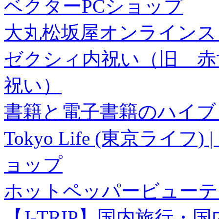
ベクターPCショップ
大丸松坂屋オンラインス
ゼクシィ内祝い（旧 赤すぐ×
祝い）
書籍と電子書籍のハイブリ
Tokyo Life (東京ラ
ョップ
ホットペッパービューテ
【J-TRIP】国内旅行