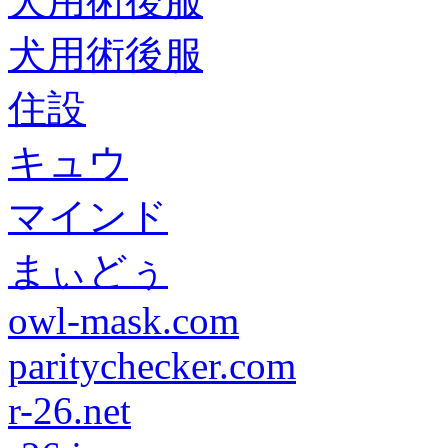
犬用術後服
犬用術後服
住設
キュウ
マインド
まぃどぅ
owl-mask.com
paritychecker.com
r-26.net