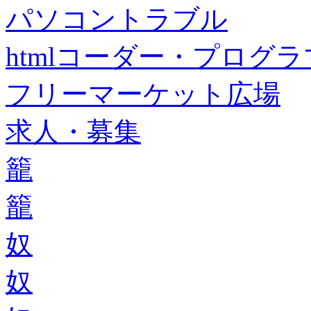
パソコントラブル
htmlコーダー・プログラマー・f
フリーマーケット広場
求人・募集
籠
籠
奴
奴