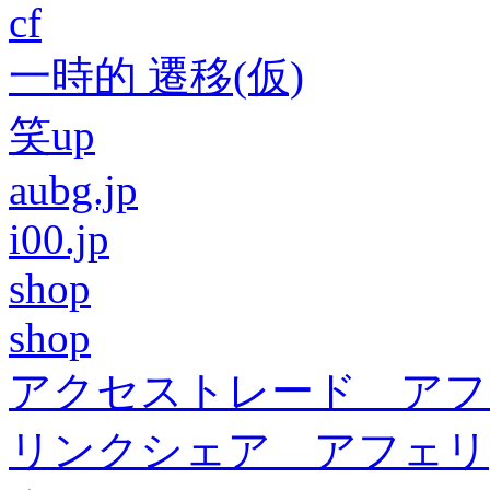
cf
一時的 遷移(仮)
笑up
aubg.jp
i00.jp
shop
shop
アクセストレード アフ
リンクシェア アフェリ