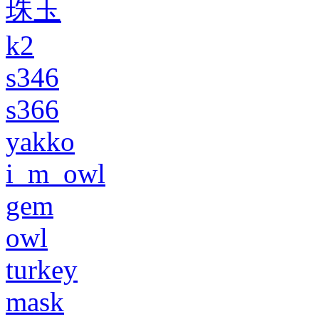
珠玉
k2
s346
s366
yakko
i_m_owl
gem
owl
turkey
mask