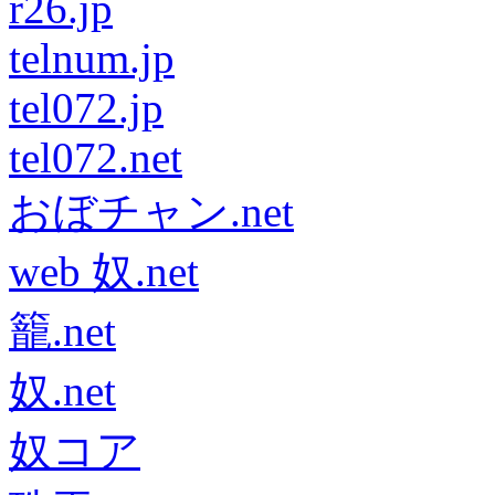
r26.jp
telnum.jp
tel072.jp
tel072.net
おぼチャン.net
web 奴.net
籠.net
奴.net
奴コア