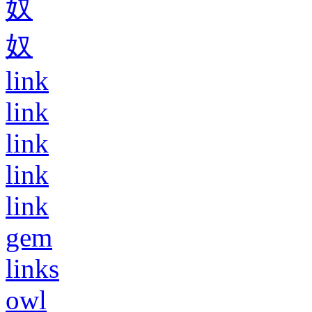
奴
奴
link
link
link
link
link
gem
links
owl