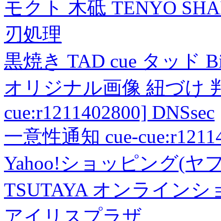
モクト 木砥 TENYO SH
刃処理
黒焼き TAD cue タッド 
オリジナル画像 紐づけ 判定
cue:r1211402800] DNSsec
一意性通知 cue-cue:r1211402
Yahoo!ショッピング(ヤ
TSUTAYA オンライン
アイリスプラザ