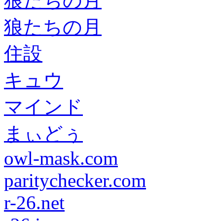
狼たちの月
狼たちの月
住設
キュウ
マインド
まぃどぅ
owl-mask.com
paritychecker.com
r-26.net