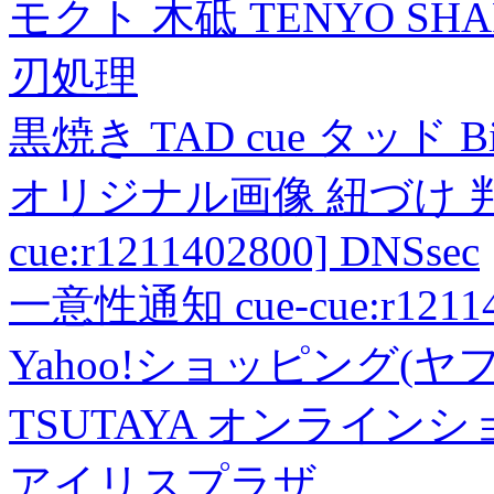
モクト 木砥 TENYO SH
刃処理
黒焼き TAD cue タッド 
オリジナル画像 紐づけ 判定
cue:r1211402800] DNSsec
一意性通知 cue-cue:r1211402
Yahoo!ショッピング(ヤ
TSUTAYA オンライン
アイリスプラザ