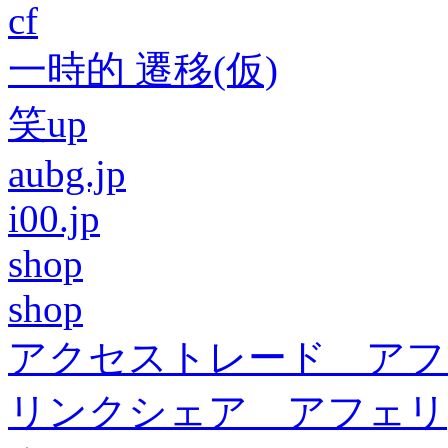
cf
一時的 遷移(仮)
笑up
aubg.jp
i00.jp
shop
shop
アクセストレード アフ
リンクシェア アフェリ