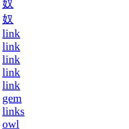
奴
奴
link
link
link
link
link
gem
links
owl