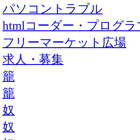
パソコントラブル
htmlコーダー・プログラマー・f
フリーマーケット広場
求人・募集
籠
籠
奴
奴