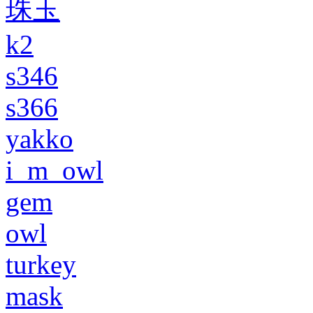
珠玉
k2
s346
s366
yakko
i_m_owl
gem
owl
turkey
mask