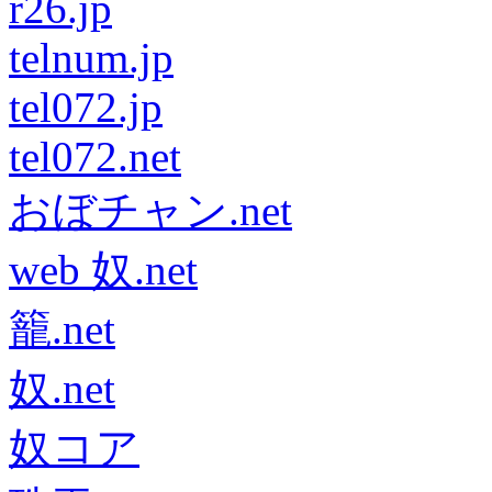
r26.jp
telnum.jp
tel072.jp
tel072.net
おぼチャン.net
web 奴.net
籠.net
奴.net
奴コア