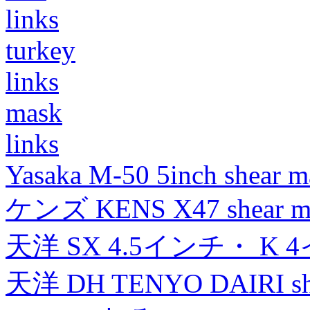
links
turkey
links
mask
links
Yasaka M-50 5inch shear m
ケンズ KENS X47 shear mad
天洋 SX 4.5インチ・ K 
天洋 DH TENYO DAIRI shea