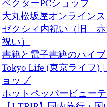
ベクターPCショップ
大丸松坂屋オンラインス
ゼクシィ内祝い（旧 赤すぐ×
祝い）
書籍と電子書籍のハイブリ
Tokyo Life (東京ラ
ョップ
ホットペッパービューテ
【J-TRIP】国内旅行