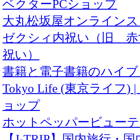
ベクターPCショップ
大丸松坂屋オンラインス
ゼクシィ内祝い（旧 赤すぐ×
祝い）
書籍と電子書籍のハイブリ
Tokyo Life (東京ラ
ョップ
ホットペッパービューテ
【J-TRIP】国内旅行