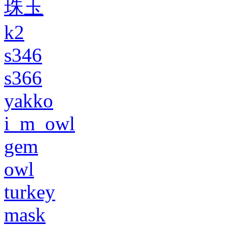
珠玉
k2
s346
s366
yakko
i_m_owl
gem
owl
turkey
mask