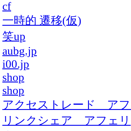
cf
一時的 遷移(仮)
笑up
aubg.jp
i00.jp
shop
shop
アクセストレード アフ
リンクシェア アフェリ