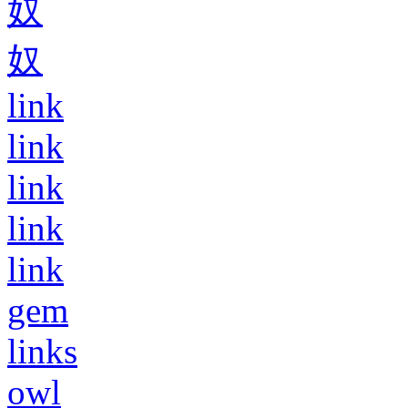
奴
奴
link
link
link
link
link
gem
links
owl