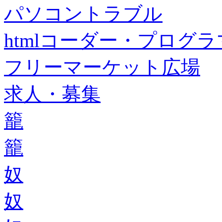
パソコントラブル
htmlコーダー・プログラマー・f
フリーマーケット広場
求人・募集
籠
籠
奴
奴