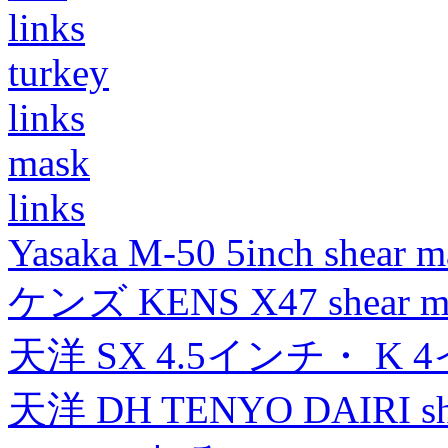
links
turkey
links
mask
links
Yasaka M-50 5inch shear m
ケンズ KENS X47 shear mad
天洋 SX 4.5インチ・ K 
天洋 DH TENYO DAIRI shea