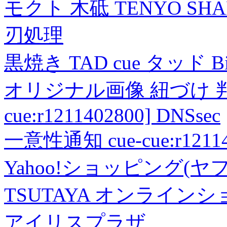
モクト 木砥 TENYO SH
刃処理
黒焼き TAD cue タッド 
オリジナル画像 紐づけ 判定
cue:r1211402800] DNSsec
一意性通知 cue-cue:r1211402
Yahoo!ショッピング(ヤ
TSUTAYA オンライン
アイリスプラザ