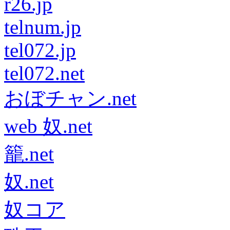
r26.jp
telnum.jp
tel072.jp
tel072.net
おぼチャン.net
web 奴.net
籠.net
奴.net
奴コア