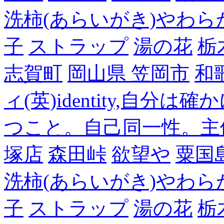
洗柿(あらいがき)やわら
子
ストラップ
湯の花
栃
志賀町
岡山県 笠岡市
和
ィ(英)identity,自
つこと。自己同一性。主
塚店
森田峠
欲望や
粟国
洗柿(あらいがき)やわら
子
ストラップ
湯の花
栃