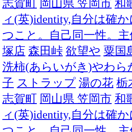
志賀町
岡山県 笠岡市
和
ィ(英)identity,自
つこと。自己同一性。主
塚店
森田峠
欲望や
粟国
洗柿(あらいがき)やわら
子
ストラップ
湯の花
栃
志賀町
岡山県 笠岡市
和
ィ(英)identity,自
つこと。自己同一性。主