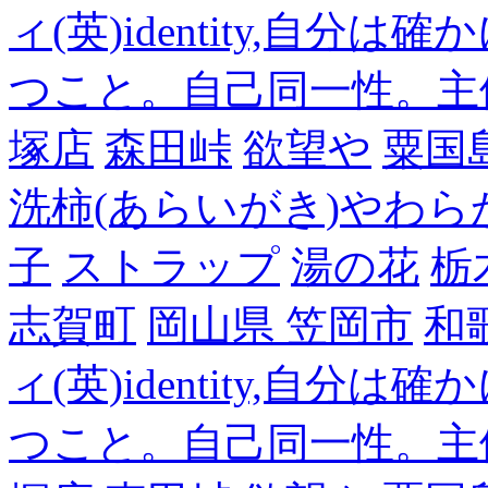
ィ(英)identity,自
つこと。自己同一性。主
塚店
森田峠
欲望や
粟国
洗柿(あらいがき)やわら
子
ストラップ
湯の花
栃
志賀町
岡山県 笠岡市
和
ィ(英)identity,自
つこと。自己同一性。主