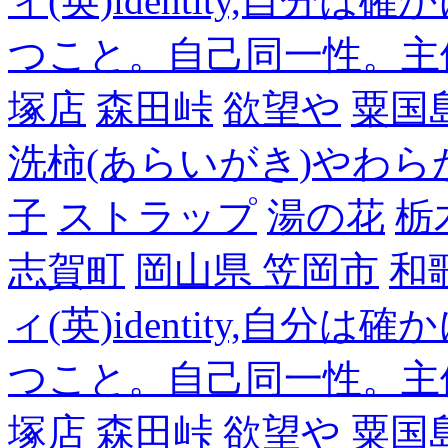
ィ(英)identity,自
つこと。自己同一性。主
塚店
森田峠
欲望や
粟国
洗柿(あらいがき)やわら
子
ストラップ
湯の花
栃
志賀町
岡山県 笠岡市
和
ィ(英)identity,自
つこと。自己同一性。主
塚店
森田峠
欲望や
粟国