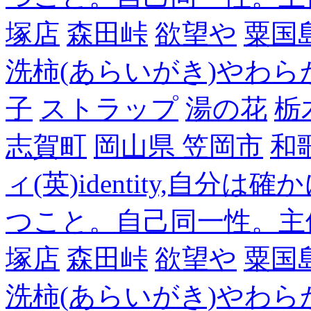
塚店
森田峠
欲望や
粟国
洗柿(あらいがき)やわら
子
ストラップ
湯の花
栃
志賀町
岡山県 笠岡市
和
ィ(英)identity,自
つこと。自己同一性。主
塚店
森田峠
欲望や
粟国
洗柿(あらいがき)やわら