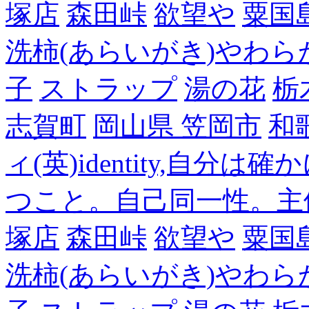
塚店
森田峠
欲望や
粟国
洗柿(あらいがき)やわら
子
ストラップ
湯の花
栃
志賀町
岡山県 笠岡市
和
ィ(英)identity,自
つこと。自己同一性。主
塚店
森田峠
欲望や
粟国
洗柿(あらいがき)やわら