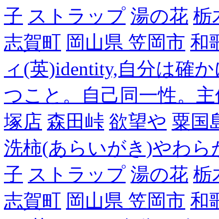
子
ストラップ
湯の花
栃
志賀町
岡山県 笠岡市
和
ィ(英)identity,自
つこと。自己同一性。主
塚店
森田峠
欲望や
粟国
洗柿(あらいがき)やわら
子
ストラップ
湯の花
栃
志賀町
岡山県 笠岡市
和