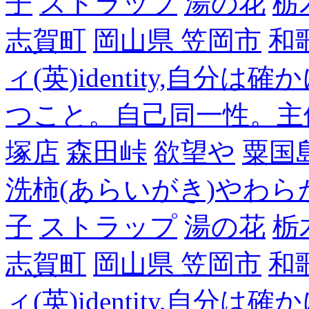
子
ストラップ
湯の花
栃
志賀町
岡山県 笠岡市
和
ィ(英)identity,自
つこと。自己同一性。主
塚店
森田峠
欲望や
粟国
洗柿(あらいがき)やわら
子
ストラップ
湯の花
栃
志賀町
岡山県 笠岡市
和
ィ(英)identity,自