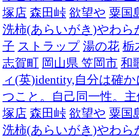
塚店
森田峠
欲望や
粟国
洗柿(あらいがき)やわら
子
ストラップ
湯の花
栃
志賀町
岡山県 笠岡市
和
ィ(英)identity,自
つこと。自己同一性。主
塚店
森田峠
欲望や
粟国
洗柿(あらいがき)やわら