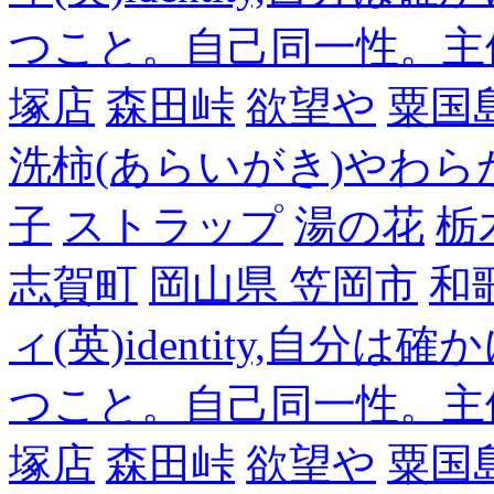
つこと。自己同一性。主
塚店
森田峠
欲望や
粟国
洗柿(あらいがき)やわら
子
ストラップ
湯の花
栃
志賀町
岡山県 笠岡市
和
ィ(英)identity,自
つこと。自己同一性。主
塚店
森田峠
欲望や
粟国