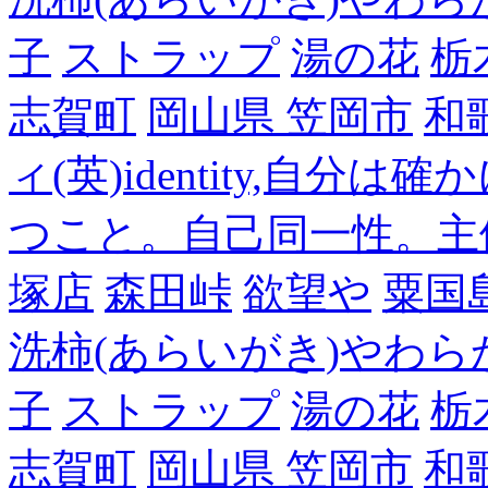
子
ストラップ
湯の花
栃
志賀町
岡山県 笠岡市
和
ィ(英)identity,自
つこと。自己同一性。主
塚店
森田峠
欲望や
粟国
洗柿(あらいがき)やわら
子
ストラップ
湯の花
栃
志賀町
岡山県 笠岡市
和