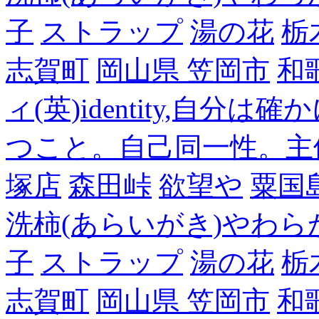
子
ストラップ
湯の花
栃
志賀町
岡山県 笠岡市
和
ィ(英)identity,自
つこと。自己同一性。主
塚店
森田峠
欲望や
粟国
洗柿(あらいがき)やわら
子
ストラップ
湯の花
栃
志賀町
岡山県 笠岡市
和