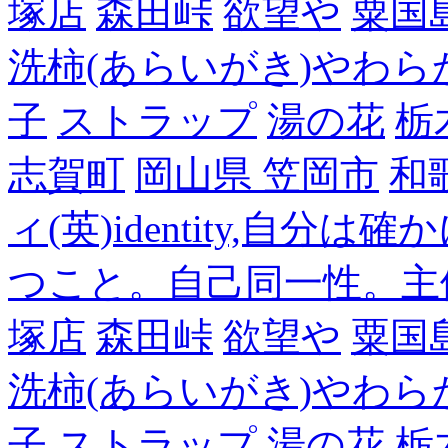
塚店
森田峠
欲望や
粟国
洗柿(あらいがき)やわら
子
ストラップ
湯の花
栃
志賀町
岡山県 笠岡市
和
ィ(英)identity,自
つこと。自己同一性。主
塚店
森田峠
欲望や
粟国
洗柿(あらいがき)やわら
子
ストラップ
湯の花
栃