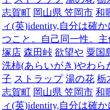
志賀町
岡山県 笠岡市
和
ィ(英)identity,自
つこと。自己同一性。主
塚店
森田峠
欲望や
粟国
洗柿(あらいがき)やわら
子
ストラップ
湯の花
栃
志賀町
岡山県 笠岡市
和
ィ(英)identity,自