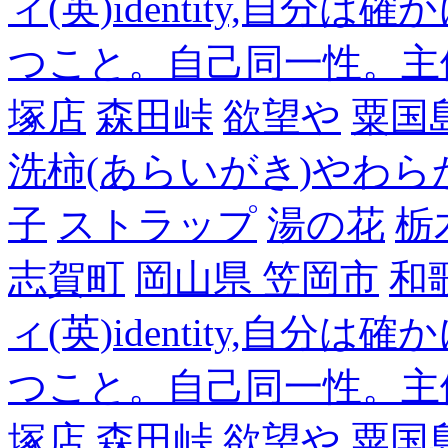
ィ(英)identity,自
つこと。自己同一性。主
塚店
森田峠
欲望や
粟国
洗柿(あらいがき)やわら
子
ストラップ
湯の花
栃
志賀町
岡山県 笠岡市
和
ィ(英)identity,自
つこと。自己同一性。主
塚店
森田峠
欲望や
粟国