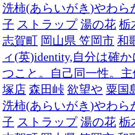
洗柿(あらいがき)やわら
子
ストラップ
湯の花
栃
志賀町
岡山県 笠岡市
和
ィ(英)identity,自
つこと。自己同一性。主
塚店
森田峠
欲望や
粟国
洗柿(あらいがき)やわら
子
ストラップ
湯の花
栃