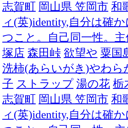
志賀町
岡山県 笠岡市
和
ィ(英)identity,自
つこと。自己同一性。主
塚店
森田峠
欲望や
粟国
洗柿(あらいがき)やわら
子
ストラップ
湯の花
栃
志賀町
岡山県 笠岡市
和
ィ(英)identity,自