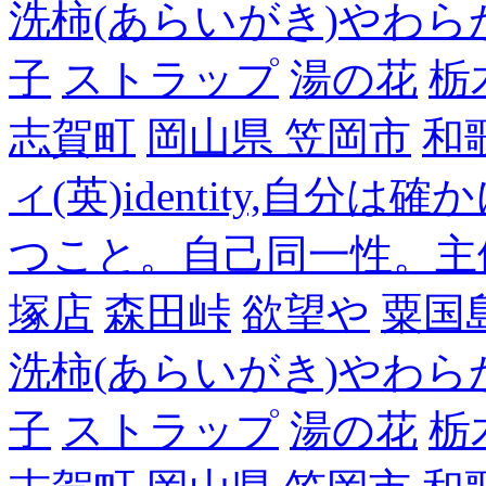
洗柿(あらいがき)やわら
子
ストラップ
湯の花
栃
志賀町
岡山県 笠岡市
和
ィ(英)identity,自
つこと。自己同一性。主
塚店
森田峠
欲望や
粟国
洗柿(あらいがき)やわら
子
ストラップ
湯の花
栃