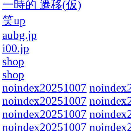
一時的 遷移(仮)
笑up
aubg.jp
i00.jp
shop
shop
noindex20251007
noindex
noindex20251007
noindex
noindex20251007
noindex
noindex20251007
noindex