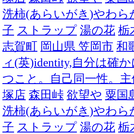
洗柿(あらいがき)やわら
子
ストラップ
湯の花
栃
志賀町
岡山県 笠岡市
和
ィ(英)identity,自
つこと。自己同一性。主
塚店
森田峠
欲望や
粟国
洗柿(あらいがき)やわら
子
ストラップ
湯の花
栃