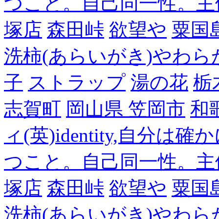
つこと。自己同一性。主
塚店
森田峠
欲望や
粟国
洗柿(あらいがき)やわら
子
ストラップ
湯の花
栃
志賀町
岡山県 笠岡市
和
ィ(英)identity,自
つこと。自己同一性。主
塚店
森田峠
欲望や
粟国
洗柿(あらいがき)やわら