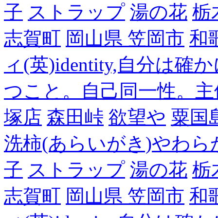
子
ストラップ
湯の花
栃
志賀町
岡山県 笠岡市
和
ィ(英)identity,自
つこと。自己同一性。主
塚店
森田峠
欲望や
粟国
洗柿(あらいがき)やわら
子
ストラップ
湯の花
栃
志賀町
岡山県 笠岡市
和