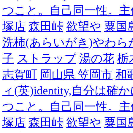
つこと。自己同一性。主
塚店
森田峠
欲望や
粟国
洗柿(あらいがき)やわら
子
ストラップ
湯の花
栃
志賀町
岡山県 笠岡市
和
ィ(英)identity,自
つこと。自己同一性。主
塚店
森田峠
欲望や
粟国