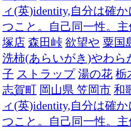
ィ(英)identity,自
つこと。自己同一性。主
塚店
森田峠
欲望や
粟国
洗柿(あらいがき)やわら
子
ストラップ
湯の花
栃
志賀町
岡山県 笠岡市
和
ィ(英)identity,自
つこと。自己同一性。主