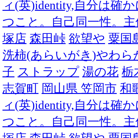
ィ(英)identity,自
つこと。自己同一性。主
塚店
森田峠
欲望や
粟国
洗柿(あらいがき)やわら
子
ストラップ
湯の花
栃
志賀町
岡山県 笠岡市
和
ィ(英)identity,自
つこと。自己同一性。主