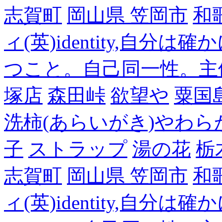
志賀町
岡山県 笠岡市
和
ィ(英)identity,自
つこと。自己同一性。主
塚店
森田峠
欲望や
粟国
洗柿(あらいがき)やわら
子
ストラップ
湯の花
栃
志賀町
岡山県 笠岡市
和
ィ(英)identity,自