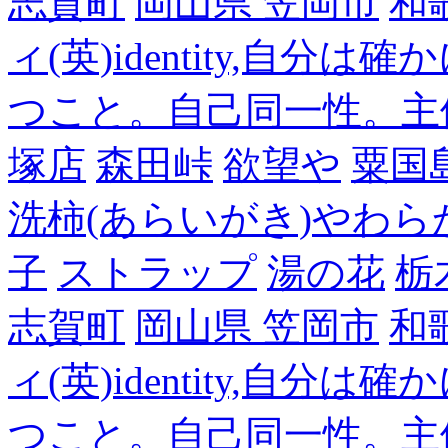
志賀町
岡山県 笠岡市
和
ィ(英)identity,自
つこと。自己同一性。主
塚店
森田峠
欲望や
粟国
洗柿(あらいがき)やわら
子
ストラップ
湯の花
栃
志賀町
岡山県 笠岡市
和
ィ(英)identity,自
つこと。自己同一性。主