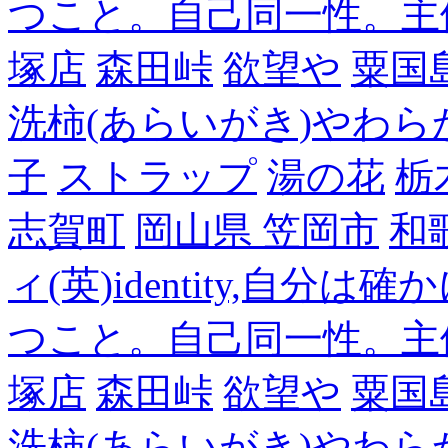
つこと。自己同一性。主
塚店
森田峠
欲望や
粟国
洗柿(あらいがき)やわら
子
ストラップ
湯の花
栃
志賀町
岡山県 笠岡市
和
ィ(英)identity,自
つこと。自己同一性。主
塚店
森田峠
欲望や
粟国
洗柿(あらいがき)やわら