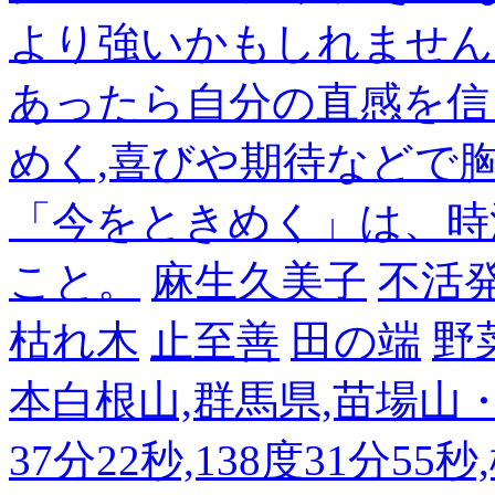
より強いかもしれません
あったら自分の直感を信
めく,喜びや期待などで
「今をときめく」は、時
こと。
麻生久美子
不活
枯れ木
止至善
田の端
野
本白根山,群馬県,苗場山・白
37分22秒,138度31分55