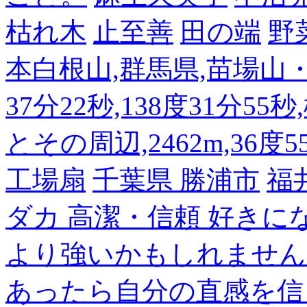
枯れ木
止至善
田の端
野
本白根山,群馬県,苗場山・白
37分22秒,138度31分55
とその周辺,2462m,36度5
工場扇
千葉県 勝浦市
福
ダカ 高潔・信頼 好き
より強いかもしれません
あったら自分の直感を信