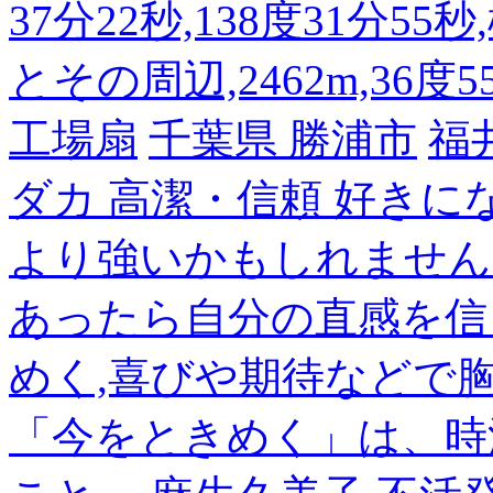
37分22秒,138度31分55
とその周辺,2462m,36度5
工場扇
千葉県 勝浦市
福
ダカ 高潔・信頼 好き
より強いかもしれません
あったら自分の直感を信
めく,喜びや期待などで
「今をときめく」は、時