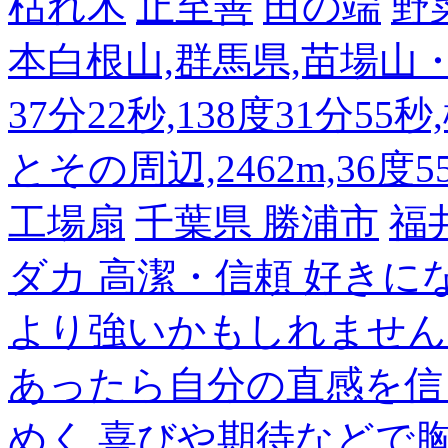
枯れ木
止至善
田の端
野
本白根山,群馬県,苗場山・白
37分22秒,138度31分55
とその周辺,2462m,36度5
工場扇
千葉県 勝浦市
福
ダカ 高潔・信頼 好き
より強いかもしれません
あったら自分の直感を信
めく,喜びや期待などで