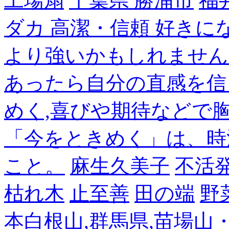
工場扇
千葉県 勝浦市
福
ダカ 高潔・信頼 好き
より強いかもしれません
あったら自分の直感を信
めく,喜びや期待などで
「今をときめく」は、時
こと。
麻生久美子
不活
枯れ木
止至善
田の端
野
本白根山,群馬県,苗場山・白