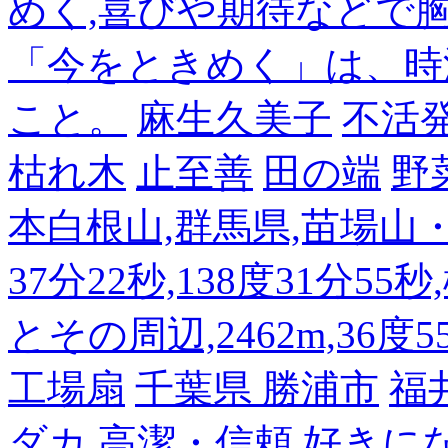
めく,喜びや期待などで
「今をときめく」は、時
こと。
麻生久美子
不活
枯れ木
止至善
田の端
野
本白根山,群馬県,苗場山・白
37分22秒,138度31分55
とその周辺,2462m,36度5
工場扇
千葉県 勝浦市
福
ダカ 高潔・信頼 好き