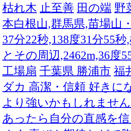
枯れ木
止至善
田の端
野
本白根山,群馬県,苗場山・白
37分22秒,138度31分55
とその周辺,2462m,36度5
工場扇
千葉県 勝浦市
福
ダカ 高潔・信頼 好き
より強いかもしれません
あったら自分の直感を信