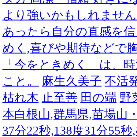
より強いかもしれません
あったら自分の直感を信
めく,喜びや期待などで
「今をときめく」は、時
こと。
麻生久美子
不活
枯れ木
止至善
田の端
野
本白根山,群馬県,苗場山・白
37分22秒,138度31分55