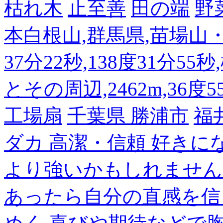
枯れ木
止至善
田の端
野
本白根山,群馬県,苗場山・白
37分22秒,138度31分55
とその周辺,2462m,36度5
工場扇
千葉県 勝浦市
福
ダカ 高潔・信頼 好き
より強いかもしれません
あったら自分の直感を信