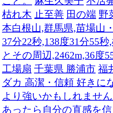
こと。
麻生久美子
不活
枯れ木
止至善
田の端
野
本白根山,群馬県,苗場山・白
37分22秒,138度31分55
とその周辺,2462m,36度5
工場扇
千葉県 勝浦市
福
ダカ 高潔・信頼 好き
より強いかもしれません
あったら自分の直感を信