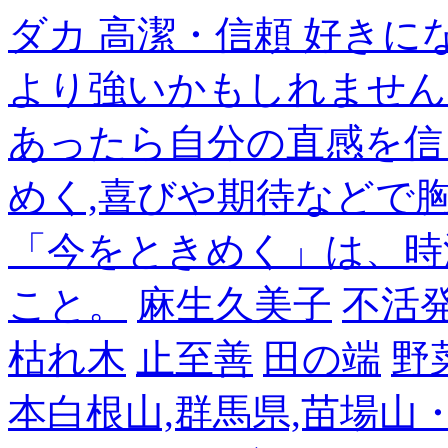
ダカ 高潔・信頼 好き
より強いかもしれません
あったら自分の直感を信
めく,喜びや期待などで
「今をときめく」は、時
こと。
麻生久美子
不活
枯れ木
止至善
田の端
野
本白根山,群馬県,苗場山・白