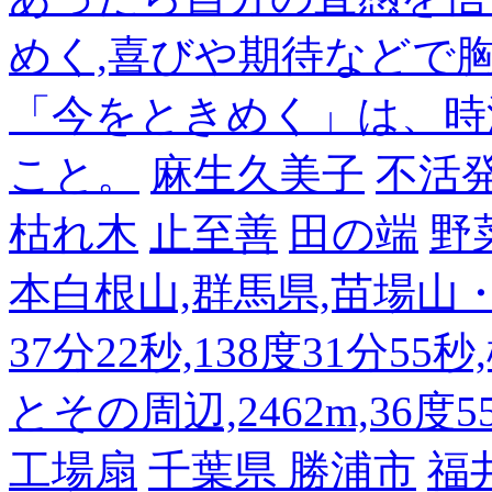
めく,喜びや期待などで
「今をときめく」は、時
こと。
麻生久美子
不活
枯れ木
止至善
田の端
野
本白根山,群馬県,苗場山・白
37分22秒,138度31分55
とその周辺,2462m,36度5
工場扇
千葉県 勝浦市
福