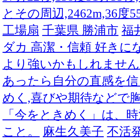
とその周辺,2462m,36度5
工場扇
千葉県 勝浦市
福
ダカ 高潔・信頼 好き
より強いかもしれません
あったら自分の直感を信
めく,喜びや期待などで
「今をときめく」は、時
こと。
麻生久美子
不活