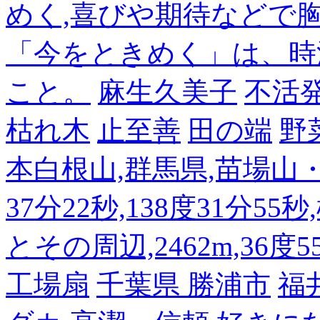
めく,喜びや期待などで
「今をときめく」は、時
こと。
麻生久美子
不活
枯れ木
止至善
田の端
野
本白根山,群馬県,苗場山・白
37分22秒,138度31分55
とその周辺,2462m,36度5
工場扇
千葉県 勝浦市
福