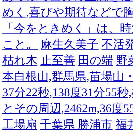
めく,喜びや期待などで
「今をときめく」は、時
こと。
麻生久美子
不活
枯れ木
止至善
田の端
野
本白根山,群馬県,苗場山・白
37分22秒,138度31分55
とその周辺,2462m,36度5
工場扇
千葉県 勝浦市
福