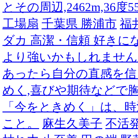
とその周辺,2462m,36度5
工場扇
千葉県 勝浦市
福
ダカ 高潔・信頼 好き
より強いかもしれません
あったら自分の直感を信
めく,喜びや期待などで
「今をときめく」は、時
こと。
麻生久美子
不活