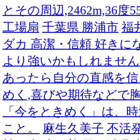
とその周辺,2462m,36度5
工場扇
千葉県 勝浦市
福
ダカ 高潔・信頼 好き
より強いかもしれません
あったら自分の直感を信
めく,喜びや期待などで
「今をときめく」は、時
こと。
麻生久美子
不活