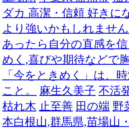
ダカ 高潔・信頼 好き
より強いかもしれません
あったら自分の直感を信
めく,喜びや期待などで
「今をときめく」は、時
こと。
麻生久美子
不活
枯れ木
止至善
田の端
野
本白根山,群馬県,苗場山・白