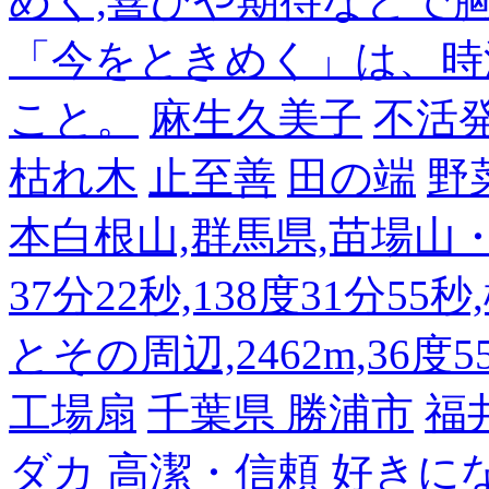
めく,喜びや期待などで
「今をときめく」は、時
こと。
麻生久美子
不活
枯れ木
止至善
田の端
野
本白根山,群馬県,苗場山・白
37分22秒,138度31分55
とその周辺,2462m,36度5
工場扇
千葉県 勝浦市
福
ダカ 高潔・信頼 好き