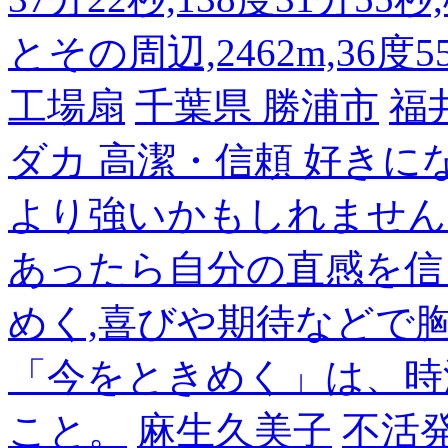
とその周辺,2462m,36度5
工場扇
千葉県 勝浦市
福
ダカ 高潔・信頼 好き
より強いかもしれません
あったら自分の直感を信
めく,喜びや期待などで
「今をときめく」は、時
こと。
麻生久美子
不活