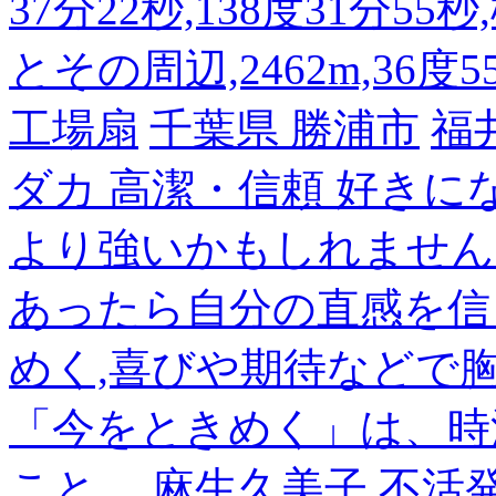
37分22秒,138度31分55
とその周辺,2462m,36度5
工場扇
千葉県 勝浦市
福
ダカ 高潔・信頼 好き
より強いかもしれません
あったら自分の直感を信
めく,喜びや期待などで
「今をときめく」は、時
こと。
麻生久美子
不活