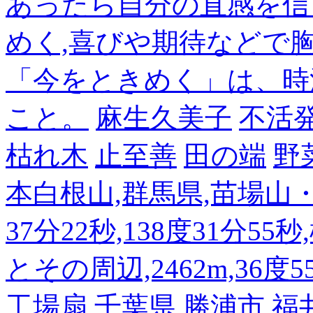
あったら自分の直感を信
めく,喜びや期待などで
「今をときめく」は、時
こと。
麻生久美子
不活
枯れ木
止至善
田の端
野
本白根山,群馬県,苗場山・白
37分22秒,138度31分55
とその周辺,2462m,36度5
工場扇
千葉県 勝浦市
福