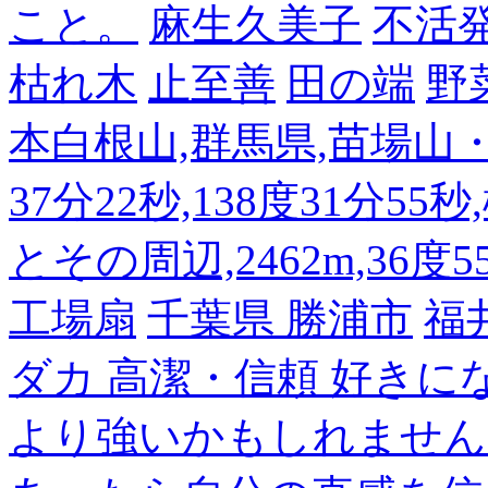
こと。
麻生久美子
不活
枯れ木
止至善
田の端
野
本白根山,群馬県,苗場山・白
37分22秒,138度31分55
とその周辺,2462m,36度5
工場扇
千葉県 勝浦市
福
ダカ 高潔・信頼 好き
より強いかもしれません