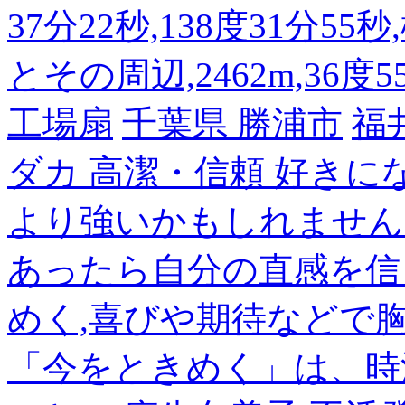
37分22秒,138度31分55
とその周辺,2462m,36度5
工場扇
千葉県 勝浦市
福
ダカ 高潔・信頼 好き
より強いかもしれません
あったら自分の直感を信
めく,喜びや期待などで
「今をときめく」は、時