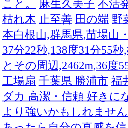
こと。
麻生久美子
不活
枯れ木
止至善
田の端
野
本白根山,群馬県,苗場山・白
37分22秒,138度31分55
とその周辺,2462m,36度5
工場扇
千葉県 勝浦市
福
ダカ 高潔・信頼 好き
より強いかもしれません
あったら自分の直感を信