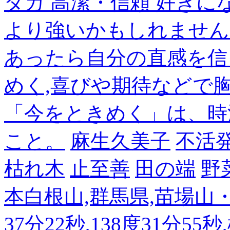
ダカ 高潔・信頼 好き
より強いかもしれません
あったら自分の直感を信
めく,喜びや期待などで
「今をときめく」は、時
こと。
麻生久美子
不活
枯れ木
止至善
田の端
野
本白根山,群馬県,苗場山・白
37分22秒,138度31分55