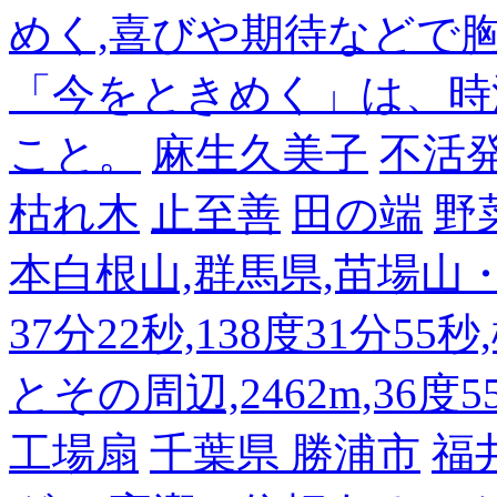
めく,喜びや期待などで
「今をときめく」は、時
こと。
麻生久美子
不活
枯れ木
止至善
田の端
野
本白根山,群馬県,苗場山・白
37分22秒,138度31分55
とその周辺,2462m,36度5
工場扇
千葉県 勝浦市
福