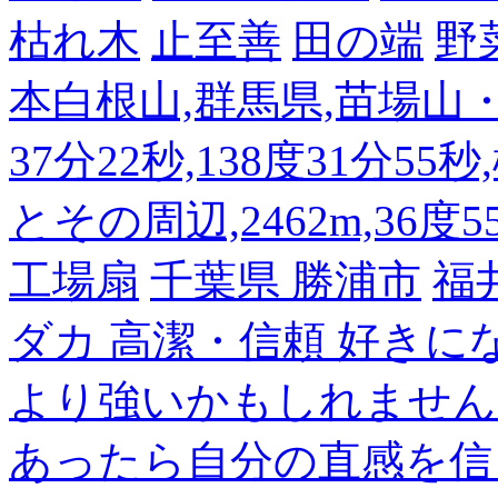
枯れ木
止至善
田の端
野
本白根山,群馬県,苗場山・白
37分22秒,138度31分55
とその周辺,2462m,36度5
工場扇
千葉県 勝浦市
福
ダカ 高潔・信頼 好き
より強いかもしれません
あったら自分の直感を信