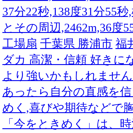
37分22秒,138度31分55
とその周辺,2462m,36度5
工場扇
千葉県 勝浦市
福
ダカ 高潔・信頼 好き
より強いかもしれません
あったら自分の直感を信
めく,喜びや期待などで
「今をときめく」は、時