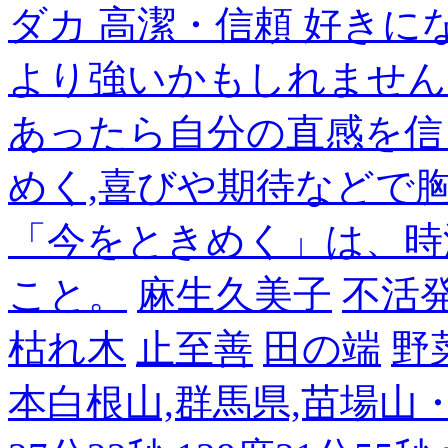
ダカ 高潔・信頼 好き
より強いかもしれません
あったら自分の直感を信
めく,喜びや期待などで
「今をときめく」は、時
こと。
麻生久美子
不活
枯れ木
止至善
田の端
野
本白根山,群馬県,苗場山・白