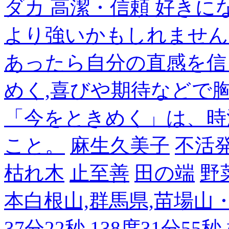
ダカ 高潔・信頼 好き
より強いかもしれません
あったら自分の直感を信
めく,喜びや期待などで
「今をときめく」は、時
こと。
麻生久美子
不活
枯れ木
止至善
田の端
野
本白根山,群馬県,苗場山・白
37分22秒,138度31分55