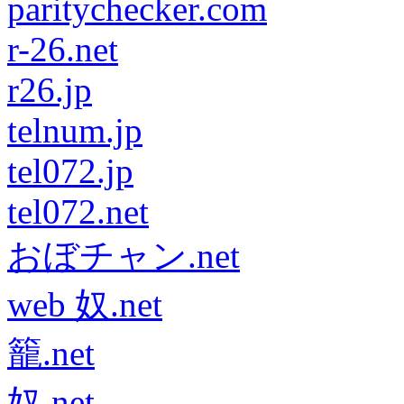
paritychecker.com
r-26.net
r26.jp
telnum.jp
tel072.jp
tel072.net
おぼチャン.net
web 奴.net
籠.net
奴.net