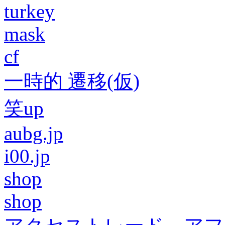
turkey
mask
cf
一時的 遷移(仮)
笑up
aubg.jp
i00.jp
shop
shop