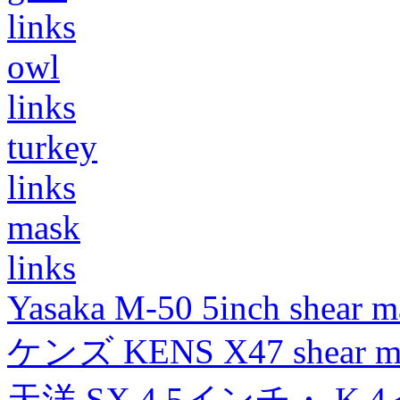
links
owl
links
turkey
links
mask
links
Yasaka M-50 5inch shear m
ケンズ KENS X47 shear mad
天洋 SX 4.5インチ・ K 