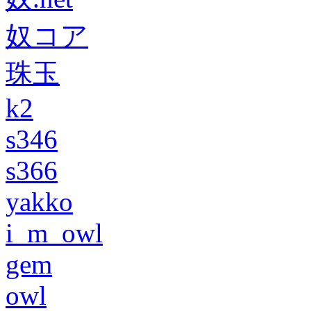
奴コア
珠玉
k2
s346
s366
yakko
i_m_owl
gem
owl