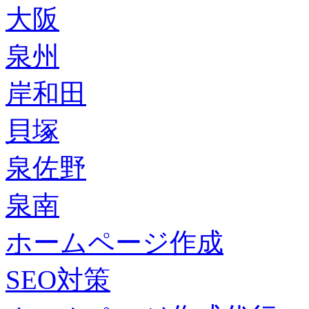
大阪
泉州
岸和田
貝塚
泉佐野
泉南
ホームページ作成
SEO対策