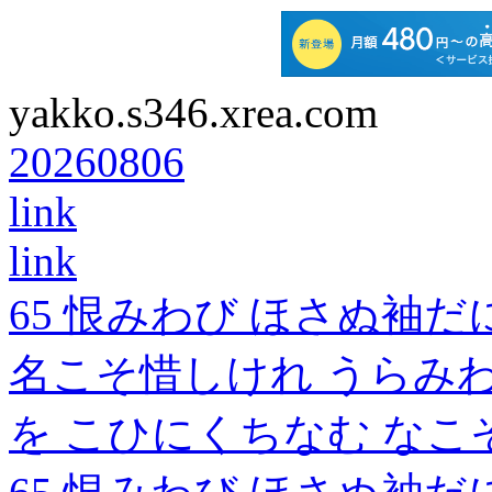
yakko.s346.xrea.com
20260806
link
link
65 恨みわび ほさぬ袖
名こそ惜しけれ うらみわ
を こひにくちなむ なこ