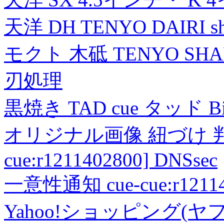
天洋 DH TENYO DAIRI shea
モクト 木砥 TENYO SH
刃処理
黒焼き TAD cue タッド 
オリジナル画像 紐づけ 判定
cue:r1211402800] DNSsec
一意性通知 cue-cue:r1211402
Yahoo!ショッピング(ヤ