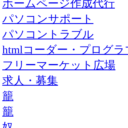
ホームページ作成代行
パソコンサポート
パソコントラブル
htmlコーダー・プログラマー・f
フリーマーケット広場
求人・募集
籠
籠
奴