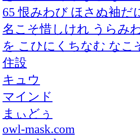
65 恨みわび ほさぬ袖
名こそ惜しけれ うらみわ
を こひにくちなむ なこ
住設
キュウ
マインド
まぃどぅ
owl-mask.com