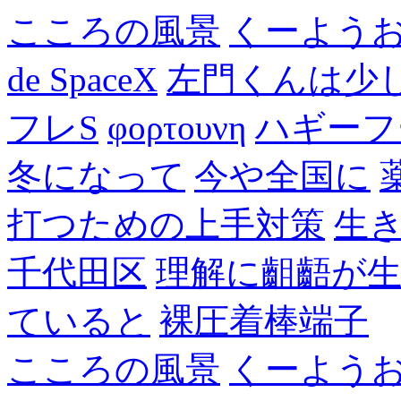
こころの風景
くーよう
de SpaceX
左門くんは少
フレS
φορτουνη
ハギーフ
冬になって
今や全国に
打つための上手対策
生
千代田区
理解に齟齬が
ていると
裸圧着棒端子
こころの風景
くーよう