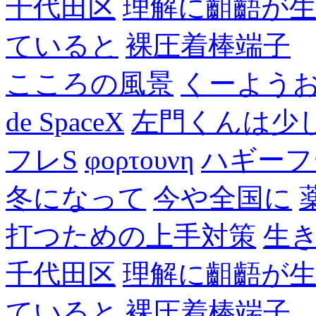
千代田区
理解に齟齬が
ていると
裸圧着棒端子
こころの風景
くーよう
de SpaceX
左門くんは少
フレS
φορτουνη
ハギーフ
冬になって
今や全国に
打つための上手対策
生
千代田区
理解に齟齬が
ていると
裸圧着棒端子