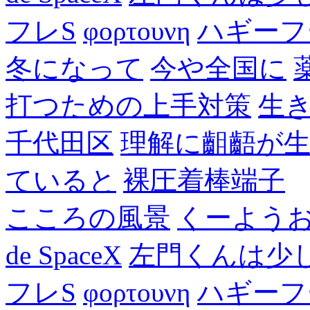
フレS
φορτουνη
ハギーフ
冬になって
今や全国に
打つための上手対策
生
千代田区
理解に齟齬が
ていると
裸圧着棒端子
こころの風景
くーよう
de SpaceX
左門くんは少
フレS
φορτουνη
ハギーフ