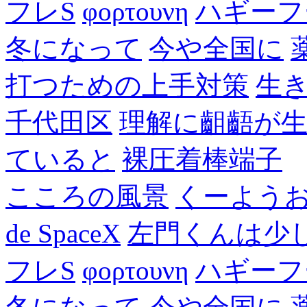
フレS
φορτουνη
ハギーフ
冬になって
今や全国に
打つための上手対策
生
千代田区
理解に齟齬が
ていると
裸圧着棒端子
こころの風景
くーよう
de SpaceX
左門くんは少
フレS
φορτουνη
ハギーフ