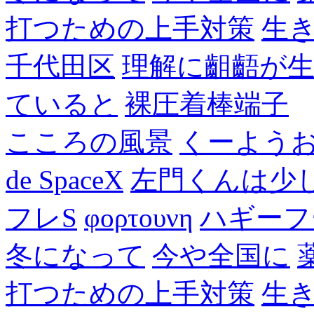
打つための上手対策
生
千代田区
理解に齟齬が
ていると
裸圧着棒端子
こころの風景
くーよう
de SpaceX
左門くんは少
フレS
φορτουνη
ハギーフ
冬になって
今や全国に
打つための上手対策
生