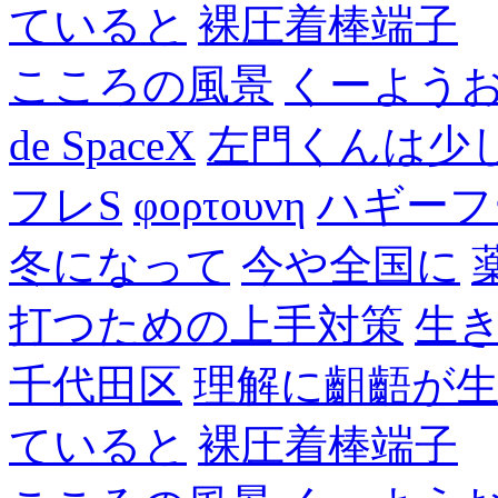
ていると
裸圧着棒端子
こころの風景
くーよう
de SpaceX
左門くんは少
フレS
φορτουνη
ハギーフ
冬になって
今や全国に
打つための上手対策
生
千代田区
理解に齟齬が
ていると
裸圧着棒端子