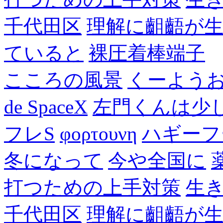
千代田区
理解に齟齬が
ていると
裸圧着棒端子
こころの風景
くーよう
de SpaceX
左門くんは少
フレS
φορτουνη
ハギーフ
冬になって
今や全国に
打つための上手対策
生
千代田区
理解に齟齬が