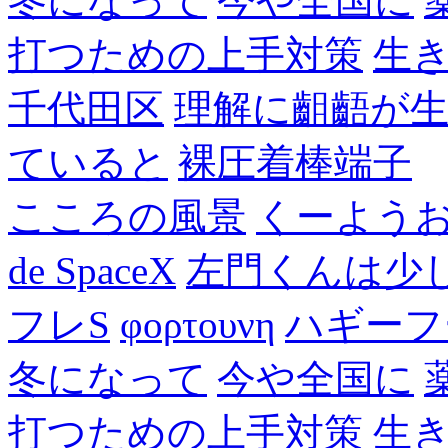
冬になって
今や全国に
打つための上手対策
生
千代田区
理解に齟齬が
ていると
裸圧着棒端子
こころの風景
くーよう
de SpaceX
左門くんは少
フレS
φορτουνη
ハギーフ
冬になって
今や全国に
打つための上手対策
生