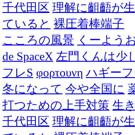
千代田区
理解に齟齬が
ていると
裸圧着棒端子
こころの風景
くーよう
de SpaceX
左門くんは少
フレS
φορτουνη
ハギーフ
冬になって
今や全国に
打つための上手対策
生
千代田区
理解に齟齬が