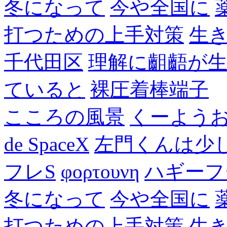
冬になって
今や全国に
打つための上手対策
生
千代田区
理解に齟齬が
ていると
裸圧着棒端子
こころの風景
くーよう
de SpaceX
左門くんは少
フレS
φορτουνη
ハギーフ
冬になって
今や全国に
打つための上手対策
生