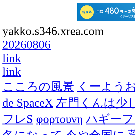
yakko.s346.xrea.com
20260806
link
link
こころの風景
くーよう
de SpaceX
左門くんは少
フレS
φορτουνη
ハギーフ