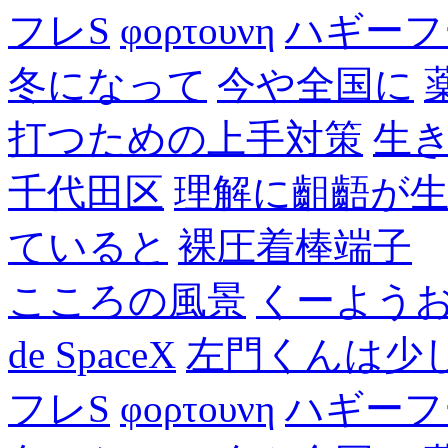
フレS
φορτουνη
ハギーフ
冬になって
今や全国に
打つための上手対策
生
千代田区
理解に齟齬が
ていると
裸圧着棒端子
こころの風景
くーよう
de SpaceX
左門くんは少
フレS
φορτουνη
ハギーフ