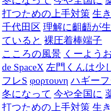
冬になって
今や全国に
打つための上手対策
生
千代田区
理解に齟齬が
ていると
裸圧着棒端子
こころの風景
くーよう
de SpaceX
左門くんは少
フレS
φορτουνη
ハギーフ
冬になって
今や全国に
打つための上手対策
生