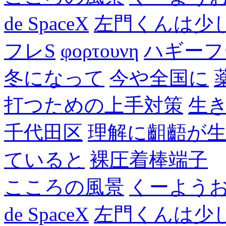
de SpaceX
左門くんは少
フレS
φορτουνη
ハギーフ
冬になって
今や全国に
打つための上手対策
生
千代田区
理解に齟齬が
ていると
裸圧着棒端子
こころの風景
くーよう
de SpaceX
左門くんは少