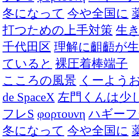
冬になって
今や全国に
打つための上手対策
生
千代田区
理解に齟齬が
ていると
裸圧着棒端子
こころの風景
くーよう
de SpaceX
左門くんは少
フレS
φορτουνη
ハギーフ
冬になって
今や全国に