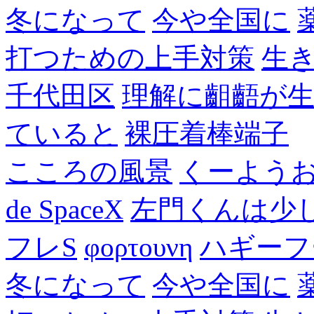
冬になって
今や全国に
打つための上手対策
生
千代田区
理解に齟齬が
ていると
裸圧着棒端子
こころの風景
くーよう
de SpaceX
左門くんは少
フレS
φορτουνη
ハギーフ
冬になって
今や全国に