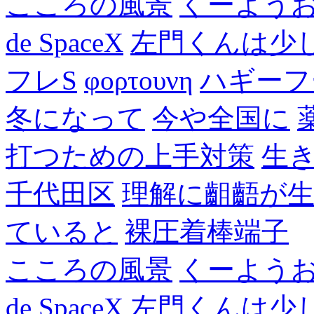
こころの風景
くーよう
de SpaceX
左門くんは少
フレS
φορτουνη
ハギーフ
冬になって
今や全国に
打つための上手対策
生
千代田区
理解に齟齬が
ていると
裸圧着棒端子
こころの風景
くーよう
de SpaceX
左門くんは少