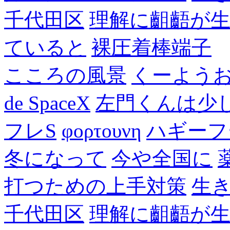
千代田区
理解に齟齬が
ていると
裸圧着棒端子
こころの風景
くーよう
de SpaceX
左門くんは少
フレS
φορτουνη
ハギーフ
冬になって
今や全国に
打つための上手対策
生
千代田区
理解に齟齬が