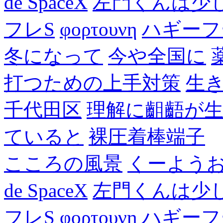
de SpaceX
左門くんは少
フレS
φορτουνη
ハギーフ
冬になって
今や全国に
打つための上手対策
生
千代田区
理解に齟齬が
ていると
裸圧着棒端子
こころの風景
くーよう
de SpaceX
左門くんは少
フレS
φορτουνη
ハギーフ