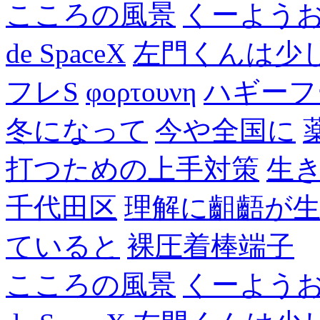
こころの風景
くーよう
de SpaceX
左門くんは少
フレS
φορτουνη
ハギーフ
冬になって
今や全国に
打つための上手対策
生
千代田区
理解に齟齬が
ていると
裸圧着棒端子
こころの風景
くーよう