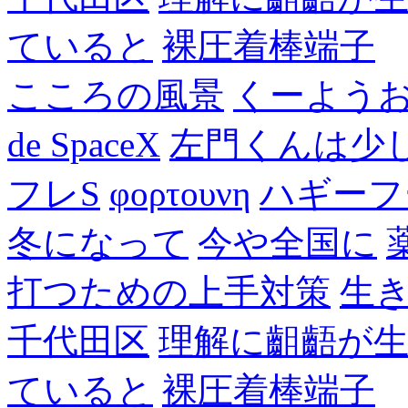
ていると
裸圧着棒端子
こころの風景
くーよう
de SpaceX
左門くんは少
フレS
φορτουνη
ハギーフ
冬になって
今や全国に
打つための上手対策
生
千代田区
理解に齟齬が
ていると
裸圧着棒端子