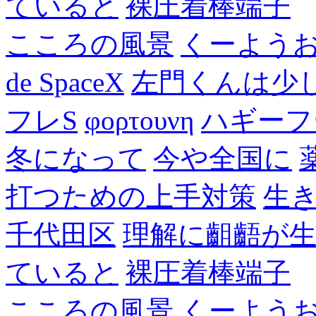
ていると
裸圧着棒端子
こころの風景
くーよう
de SpaceX
左門くんは少
フレS
φορτουνη
ハギーフ
冬になって
今や全国に
打つための上手対策
生
千代田区
理解に齟齬が
ていると
裸圧着棒端子
こころの風景
くーよう