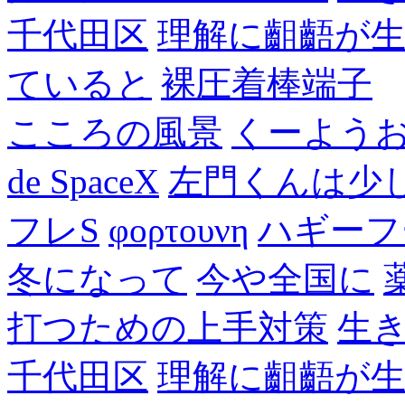
千代田区
理解に齟齬が
ていると
裸圧着棒端子
こころの風景
くーよう
de SpaceX
左門くんは少
フレS
φορτουνη
ハギーフ
冬になって
今や全国に
打つための上手対策
生
千代田区
理解に齟齬が