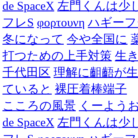
de SpaceX
左門くんは少
フレS
φορτουνη
ハギーフ
冬になって
今や全国に
打つための上手対策
生
千代田区
理解に齟齬が
ていると
裸圧着棒端子
こころの風景
くーよう
de SpaceX
左門くんは少