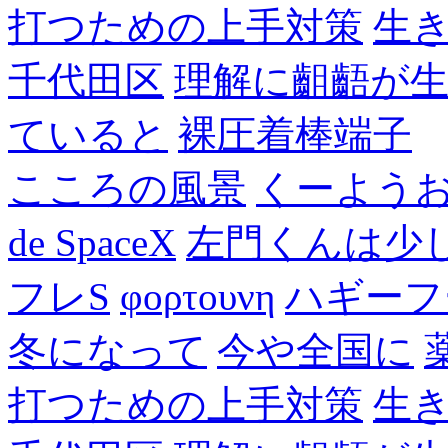
打つための上手対策
生
千代田区
理解に齟齬が
ていると
裸圧着棒端子
こころの風景
くーよう
de SpaceX
左門くんは少
フレS
φορτουνη
ハギーフ
冬になって
今や全国に
打つための上手対策
生