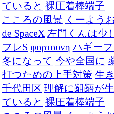
ていると
裸圧着棒端子
こころの風景
くーよう
de SpaceX
左門くんは少
フレS
φορτουνη
ハギーフ
冬になって
今や全国に
打つための上手対策
生
千代田区
理解に齟齬が
ていると
裸圧着棒端子