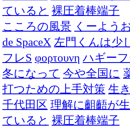
ていると
裸圧着棒端子
こころの風景
くーよう
de SpaceX
左門くんは少
フレS
φορτουνη
ハギーフ
冬になって
今や全国に
打つための上手対策
生
千代田区
理解に齟齬が
ていると
裸圧着棒端子