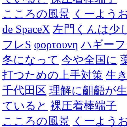
こころの風景
くーよう
de SpaceX
左門くんは少
フレS
φορτουνη
ハギーフ
冬になって
今や全国に
打つための上手対策
生
千代田区
理解に齟齬が
ていると
裸圧着棒端子
こころの風景
くーよう