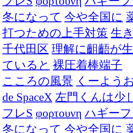
フレS
φορτουνη
ハギーフ
冬になって
今や全国に
打つための上手対策
生
千代田区
理解に齟齬が
ていると
裸圧着棒端子
こころの風景
くーよう
de SpaceX
左門くんは少
フレS
φορτουνη
ハギーフ
冬になって
今や全国に