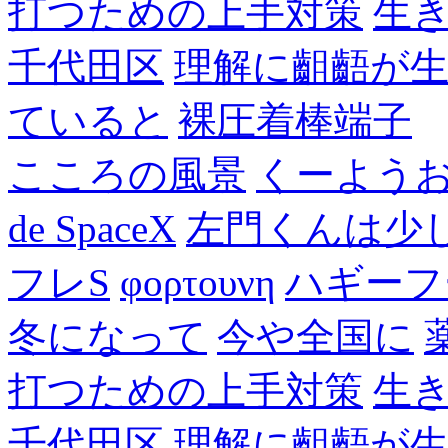
打つための上手対策
生
千代田区
理解に齟齬が
ていると
裸圧着棒端子
こころの風景
くーよう
de SpaceX
左門くんは少
フレS
φορτουνη
ハギーフ
冬になって
今や全国に
打つための上手対策
生
千代田区
理解に齟齬が