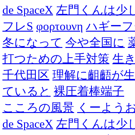
de SpaceX
左門くんは少
フレS
φορτουνη
ハギーフ
冬になって
今や全国に
打つための上手対策
生
千代田区
理解に齟齬が
ていると
裸圧着棒端子
こころの風景
くーよう
de SpaceX
左門くんは少