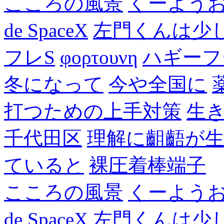
こころの風景
くーよう
de SpaceX
左門くんは少
フレS
φορτουνη
ハギーフ
冬になって
今や全国に
打つための上手対策
生
千代田区
理解に齟齬が
ていると
裸圧着棒端子
こころの風景
くーよう
de SpaceX
左門くんは少