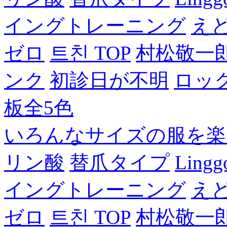
イングトレーニング
え
ゼロ
트친 TOP
村松敬一
ンク
初診日が不明
ロッ
板全5色
いろんなサイズの服を楽
リン酸
替爪タイプ
Lingg
イングトレーニング
え
ゼロ
트친 TOP
村松敬一