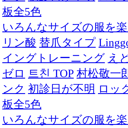
板全5色
いろんなサイズの服を楽
リン酸
替爪タイプ
Lingg
イングトレーニング
え
ゼロ
트친 TOP
村松敬一
ンク
初診日が不明
ロッ
板全5色
いろんなサイズの服を楽