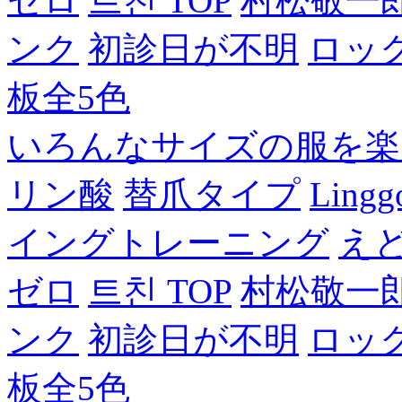
ゼロ
트친 TOP
村松敬一
ンク
初診日が不明
ロッ
板全5色
いろんなサイズの服を楽
リン酸
替爪タイプ
Lingg
イングトレーニング
え
ゼロ
트친 TOP
村松敬一
ンク
初診日が不明
ロッ
板全5色