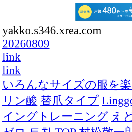
yakko.s346.xrea.com
20260809
link
link
いろんなサイズの服を楽
リン酸
替爪タイプ
Lingg
イングトレーニング
え