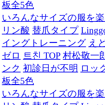
板全5色
いろんなサイズの服を楽
リン酸
替爪タイプ
Lingg
イングトレーニング
え
ゼロ
트친 TOP
村松敬一
ンク
初診日が不明
ロッ
板全5色
いろんなサイズの服を楽