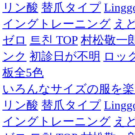
リン酸
替爪タイプ
Lingg
イングトレーニング
え
ゼロ
트친 TOP
村松敬一
ンク
初診日が不明
ロッ
板全5色
いろんなサイズの服を楽
リン酸
替爪タイプ
Lingg
イングトレーニング
え