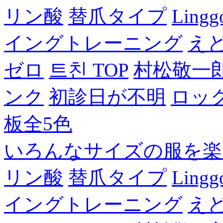
リン酸
替爪タイプ
Lingg
イングトレーニング
え
ゼロ
트친 TOP
村松敬一
ンク
初診日が不明
ロッ
板全5色
いろんなサイズの服を楽
リン酸
替爪タイプ
Lingg
イングトレーニング
え