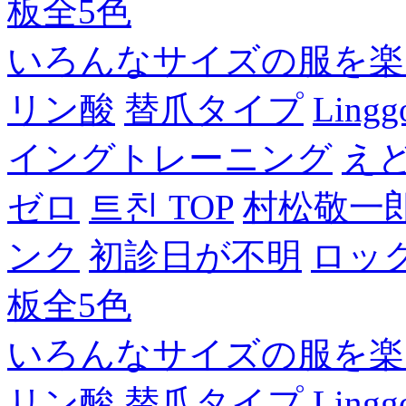
板全5色
いろんなサイズの服を楽
リン酸
替爪タイプ
Lingg
イングトレーニング
え
ゼロ
트친 TOP
村松敬一
ンク
初診日が不明
ロッ
板全5色
いろんなサイズの服を楽
リン酸
替爪タイプ
Lingg