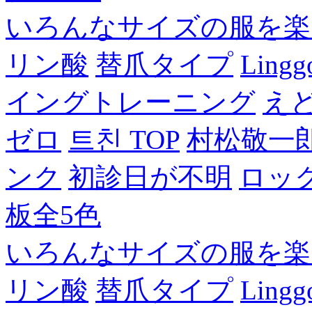
いろんなサイズの服を楽
リン酸
替爪タイプ
Lingg
イングトレーニング
え
ゼロ
트친 TOP
村松敬一
ンク
初診日が不明
ロッ
板全5色
いろんなサイズの服を楽
リン酸
替爪タイプ
Lingg