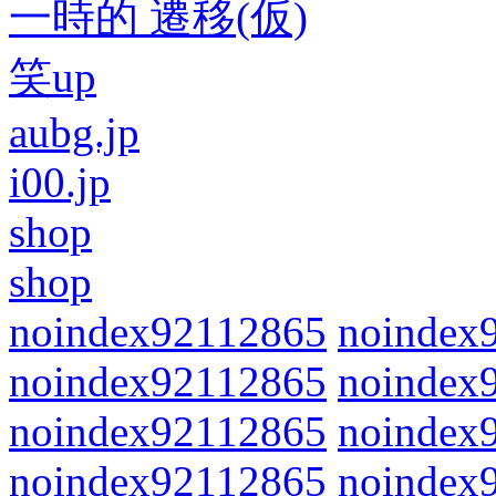
一時的 遷移(仮)
笑up
aubg.jp
i00.jp
shop
shop
noindex92112865
noindex
noindex92112865
noindex
noindex92112865
noindex
noindex92112865
noindex