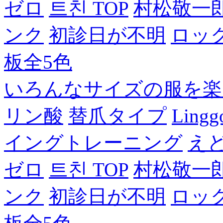
ゼロ
트친 TOP
村松敬一
ンク
初診日が不明
ロッ
板全5色
いろんなサイズの服を楽
リン酸
替爪タイプ
Lingg
イングトレーニング
え
ゼロ
트친 TOP
村松敬一
ンク
初診日が不明
ロッ