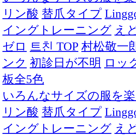
リン酸
替爪タイプ
Lingg
イングトレーニング
え
ゼロ
트친 TOP
村松敬一
ンク
初診日が不明
ロッ
板全5色
いろんなサイズの服を楽
リン酸
替爪タイプ
Lingg
イングトレーニング
え