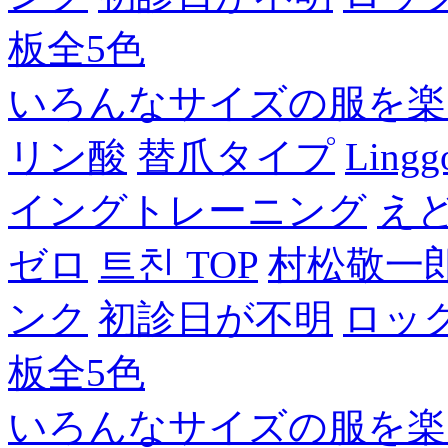
板全5色
いろんなサイズの服を楽
リン酸
替爪タイプ
Lingg
イングトレーニング
え
ゼロ
트친 TOP
村松敬一
ンク
初診日が不明
ロッ
板全5色
いろんなサイズの服を楽