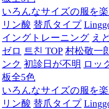
いろんなサイズの服を楽
リン酸
替爪タイプ
Lingg
イングトレーニング
え
ゼロ
트친 TOP
村松敬一
ンク
初診日が不明
ロッ
板全5色
いろんなサイズの服を楽
リン酸
替爪タイプ
Lingg