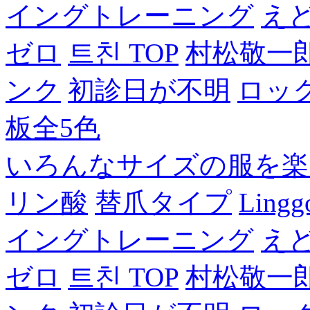
イングトレーニング
え
ゼロ
트친 TOP
村松敬一
ンク
初診日が不明
ロッ
板全5色
いろんなサイズの服を楽
リン酸
替爪タイプ
Lingg
イングトレーニング
え
ゼロ
트친 TOP
村松敬一