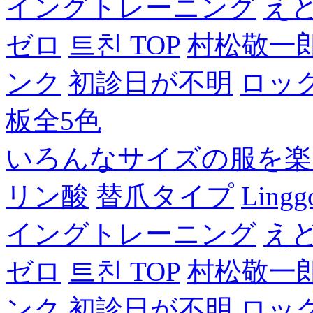
イングトレーニング
え
ゼロ
트친 TOP
村松敬一
ンク
初診日が不明
ロッ
板全5色
いろんなサイズの服を楽
リン酸
替爪タイプ
Lingg
イングトレーニング
え
ゼロ
트친 TOP
村松敬一
ンク
初診日が不明
ロッ