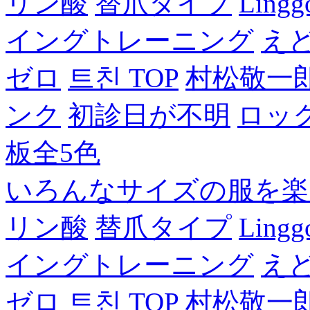
リン酸
替爪タイプ
Lingg
イングトレーニング
え
ゼロ
트친 TOP
村松敬一
ンク
初診日が不明
ロッ
板全5色
いろんなサイズの服を楽
リン酸
替爪タイプ
Lingg
イングトレーニング
え
ゼロ
트친 TOP
村松敬一