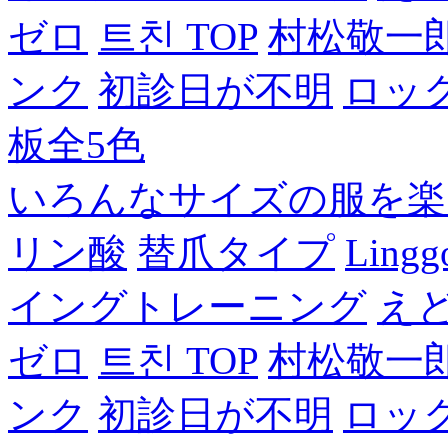
ゼロ
트친 TOP
村松敬一
ンク
初診日が不明
ロッ
板全5色
いろんなサイズの服を楽
リン酸
替爪タイプ
Lingg
イングトレーニング
え
ゼロ
트친 TOP
村松敬一
ンク
初診日が不明
ロッ