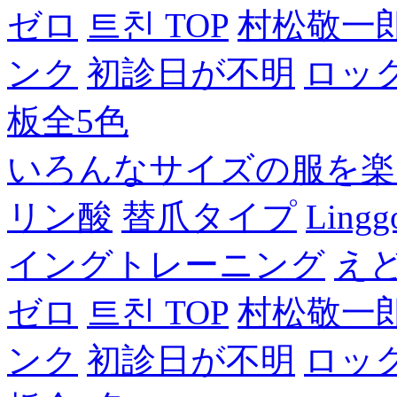
ゼロ
트친 TOP
村松敬一
ンク
初診日が不明
ロッ
板全5色
いろんなサイズの服を楽
リン酸
替爪タイプ
Lingg
イングトレーニング
え
ゼロ
트친 TOP
村松敬一
ンク
初診日が不明
ロッ