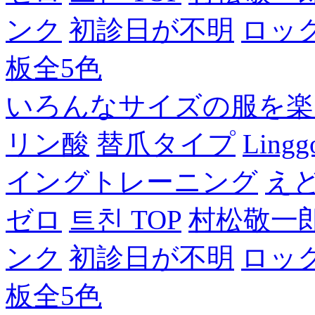
ンク
初診日が不明
ロッ
板全5色
いろんなサイズの服を楽
リン酸
替爪タイプ
Lingg
イングトレーニング
え
ゼロ
트친 TOP
村松敬一
ンク
初診日が不明
ロッ
板全5色