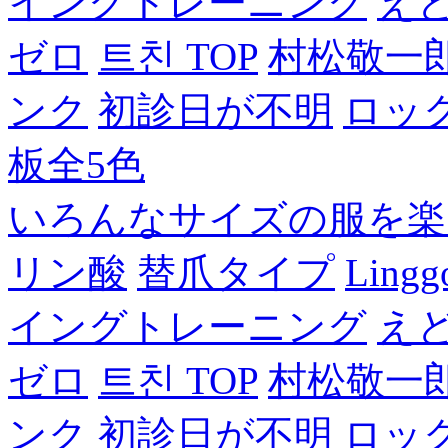
イングトレーニング
え
ゼロ
트친 TOP
村松敬一
ンク
初診日が不明
ロッ
板全5色
いろんなサイズの服を楽
リン酸
替爪タイプ
Lingg
イングトレーニング
え
ゼロ
트친 TOP
村松敬一
ンク
初診日が不明
ロッ