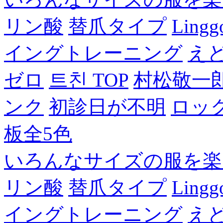
リン酸
替爪タイプ
Lingg
イングトレーニング
え
ゼロ
트친 TOP
村松敬一
ンク
初診日が不明
ロッ
板全5色
いろんなサイズの服を楽
リン酸
替爪タイプ
Lingg
イングトレーニング
え