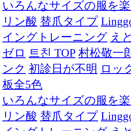
いろんなサイズの服を楽
リン酸
替爪タイプ
Lingg
イングトレーニング
え
ゼロ
트친 TOP
村松敬一
ンク
初診日が不明
ロッ
板全5色
いろんなサイズの服を楽
リン酸
替爪タイプ
Lingg