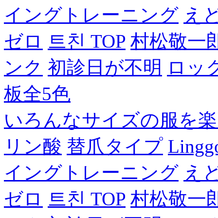
イングトレーニング
え
ゼロ
트친 TOP
村松敬一
ンク
初診日が不明
ロッ
板全5色
いろんなサイズの服を楽
リン酸
替爪タイプ
Lingg
イングトレーニング
え
ゼロ
트친 TOP
村松敬一