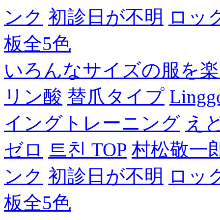
ンク
初診日が不明
ロッ
板全5色
いろんなサイズの服を楽
リン酸
替爪タイプ
Lingg
イングトレーニング
え
ゼロ
트친 TOP
村松敬一
ンク
初診日が不明
ロッ
板全5色