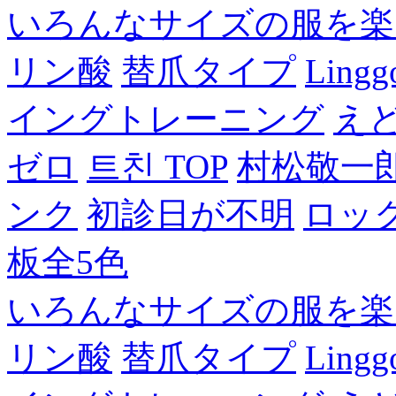
いろんなサイズの服を楽
リン酸
替爪タイプ
Lingg
イングトレーニング
え
ゼロ
트친 TOP
村松敬一
ンク
初診日が不明
ロッ
板全5色
いろんなサイズの服を楽
リン酸
替爪タイプ
Lingg