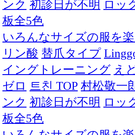
ンク
初診日が不明
ロッ
板全5色
いろんなサイズの服を楽
リン酸
替爪タイプ
Lingg
イングトレーニング
え
ゼロ
트친 TOP
村松敬一
ンク
初診日が不明
ロッ
板全5色
いろんなサイズの服を楽