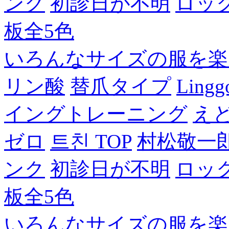
ンク
初診日が不明
ロッ
板全5色
いろんなサイズの服を楽
リン酸
替爪タイプ
Lingg
イングトレーニング
え
ゼロ
트친 TOP
村松敬一
ンク
初診日が不明
ロッ
板全5色
いろんなサイズの服を楽