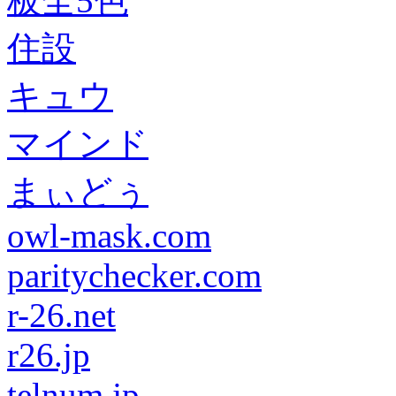
板全5色
住設
キュウ
マインド
まぃどぅ
owl-mask.com
paritychecker.com
r-26.net
r26.jp
telnum.jp