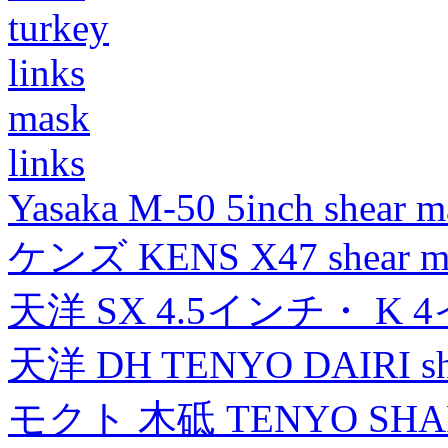
turkey
links
mask
links
Yasaka M-50 5inch shear m
ケンズ KENS X47 shear mad
天洋 SX 4.5インチ・ K 
天洋 DH TENYO DAIRI shea
モクト 木砥 TENYO SH