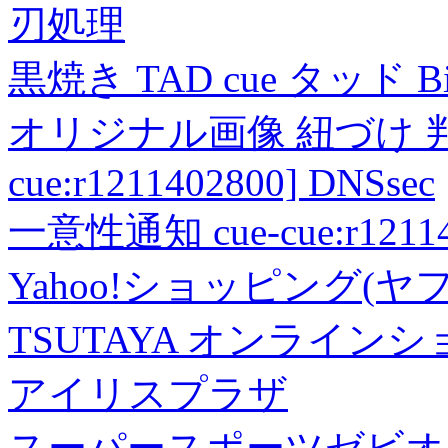
刃処理
黒焼き TAD cue タッド 
オリジナル画像 紐づけ 判定
cue:r1211402800] DNSsec
一意性通知 cue-cue:r1211402
Yahoo!ショッピング(ヤ
TSUTAYA オンライン
アイリスプラザ
スーパースポーツゼビオ