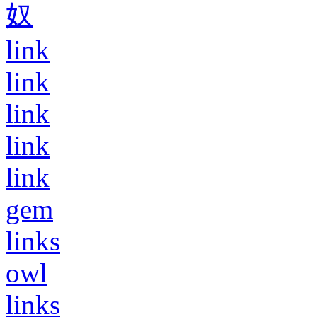
奴
link
link
link
link
link
gem
links
owl
links