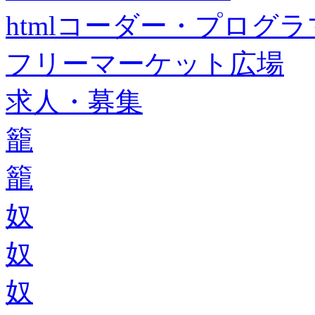
htmlコーダー・プログラマー・f
フリーマーケット広場
求人・募集
籠
籠
奴
奴
奴