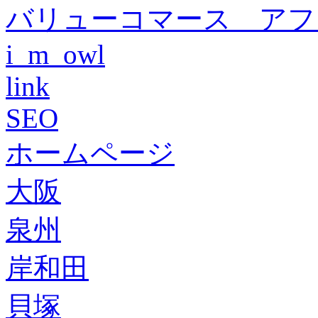
バリューコマース アフ
i_m_owl
link
SEO
ホームページ
大阪
泉州
岸和田
貝塚