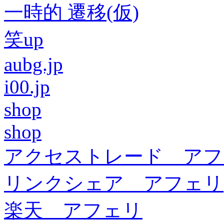
一時的 遷移(仮)
笑up
aubg.jp
i00.jp
shop
shop
アクセストレード アフ
リンクシェア アフェリ
楽天 アフェリ