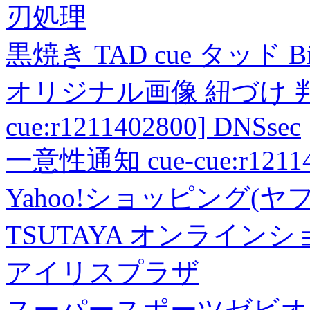
刃処理
黒焼き TAD cue タッド 
オリジナル画像 紐づけ 判定
cue:r1211402800] DNSsec
一意性通知 cue-cue:r1211402
Yahoo!ショッピング(ヤ
TSUTAYA オンライン
アイリスプラザ
スーパースポーツゼビオ