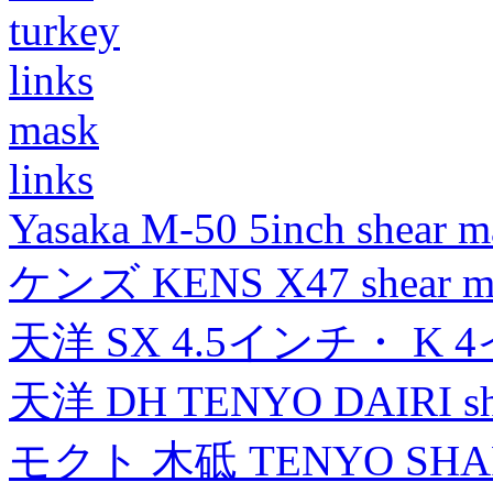
turkey
links
mask
links
Yasaka M-50 5inch shear m
ケンズ KENS X47 shear mad
天洋 SX 4.5インチ・ K 
天洋 DH TENYO DAIRI shea
モクト 木砥 TENYO SH