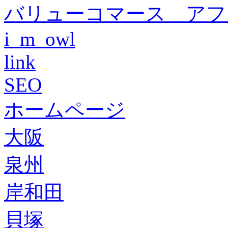
バリューコマース アフ
i_m_owl
link
SEO
ホームページ
大阪
泉州
岸和田
貝塚