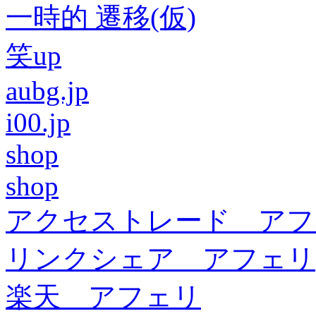
一時的 遷移(仮)
笑up
aubg.jp
i00.jp
shop
shop
アクセストレード アフ
リンクシェア アフェリ
楽天 アフェリ