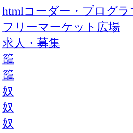
htmlコーダー・プログラマー・f
フリーマーケット広場
求人・募集
籠
籠
奴
奴
奴