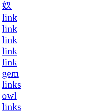
奴
link
link
link
link
link
gem
links
owl
links