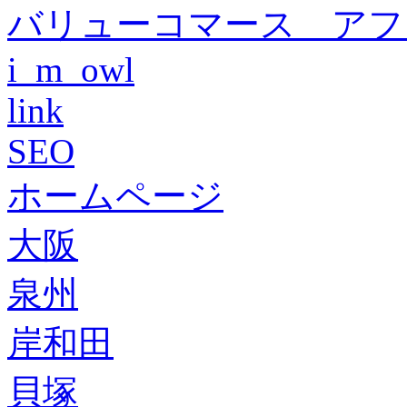
バリューコマース アフ
i_m_owl
link
SEO
ホームページ
大阪
泉州
岸和田
貝塚