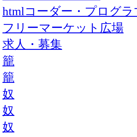
htmlコーダー・プログラマー・f
フリーマーケット広場
求人・募集
籠
籠
奴
奴
奴