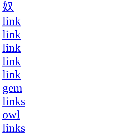
奴
link
link
link
link
link
gem
links
owl
links