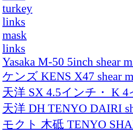
turkey
links
mask
links
Yasaka M-50 5inch shear m
ケンズ KENS X47 shear mad
天洋 SX 4.5インチ・ K 
天洋 DH TENYO DAIRI shea
モクト 木砥 TENYO SH