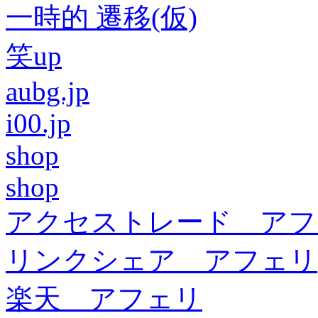
一時的 遷移(仮)
笑up
aubg.jp
i00.jp
shop
shop
アクセストレード アフ
リンクシェア アフェリ
楽天 アフェリ