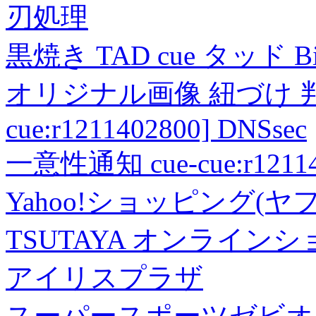
刃処理
黒焼き TAD cue タッド 
オリジナル画像 紐づけ 判定
cue:r1211402800] DNSsec
一意性通知 cue-cue:r1211402
Yahoo!ショッピング(ヤ
TSUTAYA オンライン
アイリスプラザ
スーパースポーツゼビオ