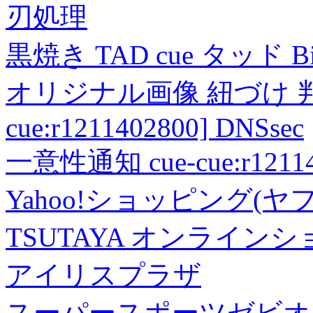
刃処理
黒焼き TAD cue タッド 
オリジナル画像 紐づけ 判定
cue:r1211402800] DNSsec
一意性通知 cue-cue:r1211402
Yahoo!ショッピング(ヤ
TSUTAYA オンライン
アイリスプラザ
スーパースポーツゼビオ