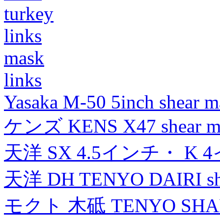
turkey
links
mask
links
Yasaka M-50 5inch shear m
ケンズ KENS X47 shear mad
天洋 SX 4.5インチ・ K 
天洋 DH TENYO DAIRI shea
モクト 木砥 TENYO SH