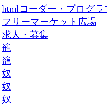
htmlコーダー・プログラマー・f
フリーマーケット広場
求人・募集
籠
籠
奴
奴
奴