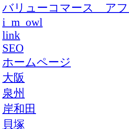
バリューコマース アフ
i_m_owl
link
SEO
ホームページ
大阪
泉州
岸和田
貝塚