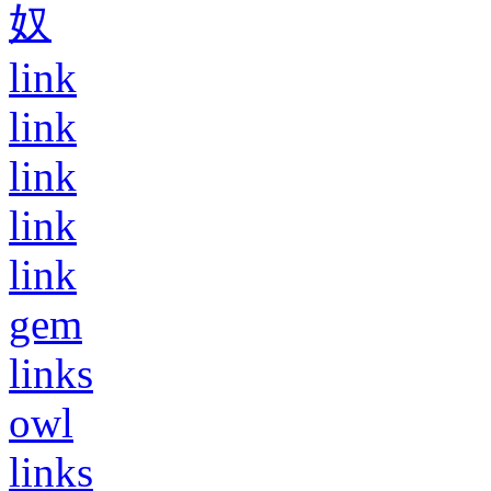
奴
link
link
link
link
link
gem
links
owl
links