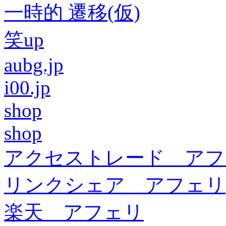
一時的 遷移(仮)
笑up
aubg.jp
i00.jp
shop
shop
アクセストレード アフ
リンクシェア アフェリ
楽天 アフェリ