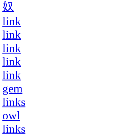
奴
link
link
link
link
link
gem
links
owl
links