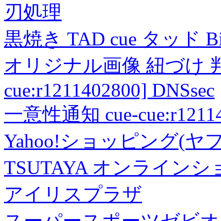
刃処理
黒焼き TAD cue タッド 
オリジナル画像 紐づけ 判定
cue:r1211402800] DNSsec
一意性通知 cue-cue:r1211402
Yahoo!ショッピング(ヤ
TSUTAYA オンライン
アイリスプラザ
スーパースポーツゼビオ