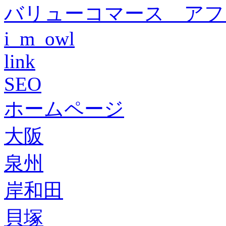
バリューコマース アフ
i_m_owl
link
SEO
ホームページ
大阪
泉州
岸和田
貝塚