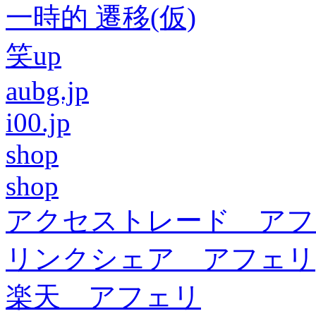
一時的 遷移(仮)
笑up
aubg.jp
i00.jp
shop
shop
アクセストレード アフ
リンクシェア アフェリ
楽天 アフェリ