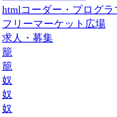
htmlコーダー・プログラマー・f
フリーマーケット広場
求人・募集
籠
籠
奴
奴
奴