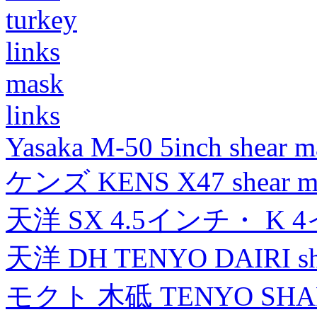
turkey
links
mask
links
Yasaka M-50 5inch shear m
ケンズ KENS X47 shear mad
天洋 SX 4.5インチ・ K 
天洋 DH TENYO DAIRI shea
モクト 木砥 TENYO SH