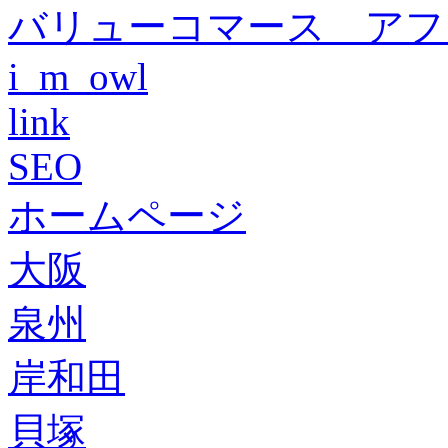
バリューコマース アフ
i_m_owl
link
SEO
ホームページ
大阪
泉州
岸和田
貝塚