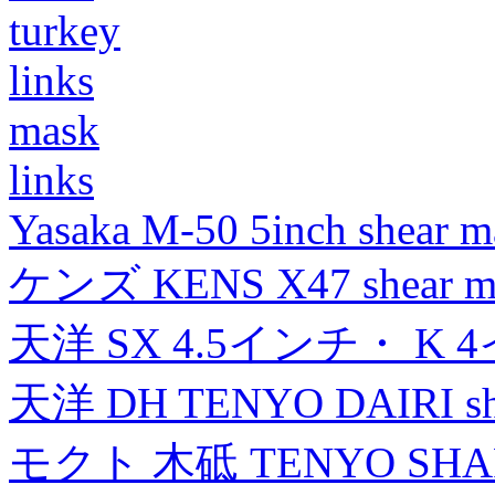
turkey
links
mask
links
Yasaka M-50 5inch shear m
ケンズ KENS X47 shear mad
天洋 SX 4.5インチ・ K 
天洋 DH TENYO DAIRI shea
モクト 木砥 TENYO SH