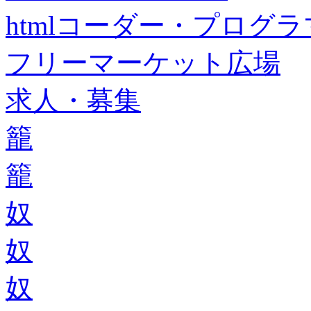
htmlコーダー・プログラマー・f
フリーマーケット広場
求人・募集
籠
籠
奴
奴
奴