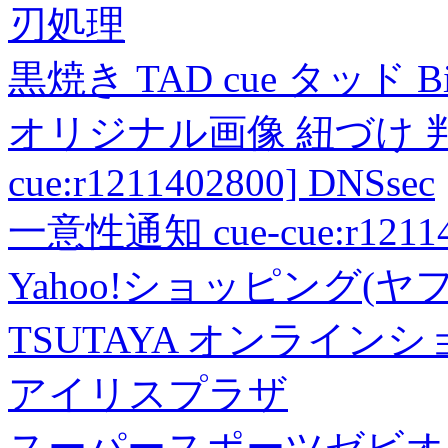
刃処理
黒焼き TAD cue タッド 
オリジナル画像 紐づけ 判定
cue:r1211402800] DNSsec
一意性通知 cue-cue:r1211402
Yahoo!ショッピング(ヤ
TSUTAYA オンライン
アイリスプラザ
スーパースポーツゼビオ