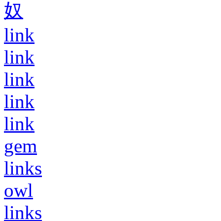
奴
link
link
link
link
link
gem
links
owl
links