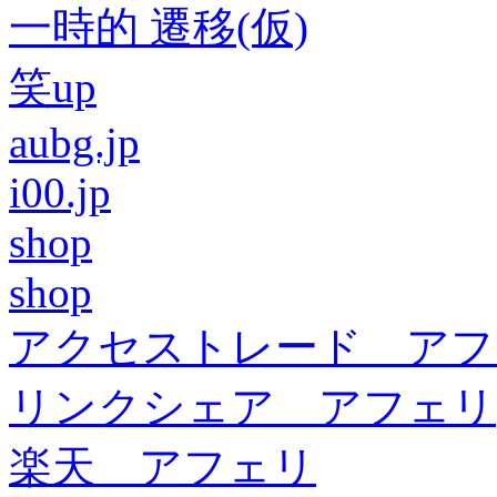
一時的 遷移(仮)
笑up
aubg.jp
i00.jp
shop
shop
アクセストレード アフ
リンクシェア アフェリ
楽天 アフェリ