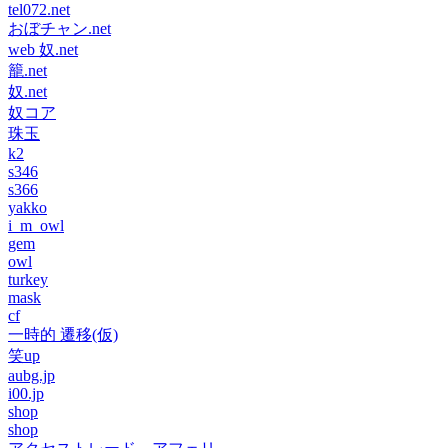
tel072.net
おぼチャン.net
web 奴.net
籠.net
奴.net
奴コア
珠玉
k2
s346
s366
yakko
i_m_owl
gem
owl
turkey
mask
cf
一時的 遷移(仮)
笑up
aubg.jp
i00.jp
shop
shop