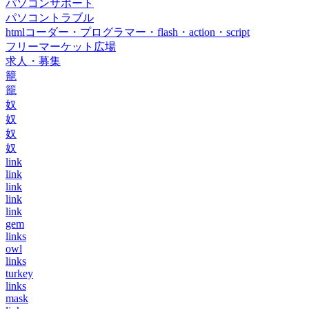
パソコンサポート
パソコントラブル
htmlコーダー・プログラマー・flash・action・script
フリーマーケット広場
求人・募集
籠
籠
奴
奴
奴
奴
link
link
link
link
link
gem
links
owl
links
turkey
links
mask