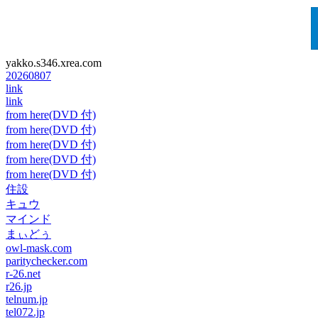
yakko.s346.xrea.com
20260807
link
link
from here(DVD 付)
from here(DVD 付)
from here(DVD 付)
from here(DVD 付)
from here(DVD 付)
住設
キュウ
マインド
まぃどぅ
owl-mask.com
paritychecker.com
r-26.net
r26.jp
telnum.jp
tel072.jp