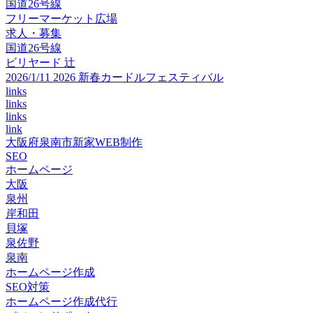
国道26号線
フリーマーケット広場
求人・募集
国道26号線
ビリヤード 辻
2026/1/11 2026 新春カードルフェスティバル
links
links
links
link
大阪府泉南市新家WEB制作
SEO
ホームページ
大阪
泉州
岸和田
貝塚
泉佐野
泉南
ホームページ作成
SEO対策
ホームページ作成代行