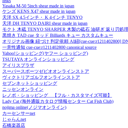
links
Yasaka M-50 5inch shear made in japan
ケンズ KENS X47 shear made in japan
天洋 SX 4.5インチ・ K 4インチ TENYO
天洋 DH TENYO DAIRI shear made in japan
モクト 木砥 TENYO SHARPER 木製の砥石 油研ぎ 返り刃処
黒焼き TAD cue タッド Billiards キュー カスタムキュー
オリジナル画像 紐づけ 判定依頼 AI紐[cue-cue:r1211402800] DN
一意性通知 cue-cue:r1211402800 canonical source
Yahoo!ショッピング(ヤフー ショッピング)
TSUTAYA オンラインショッピング
アイリスプラザ
スーパースポーツゼビオオンラインストア
ヴィクトリアゴルフオンラインストア
セブンネットショッピング
ニッセンオンライン
レノボ・ショッピング 【フル・カスタマイズ可能】
Lady Cat (海外通販カタログ情報センター Cat Fish Club)
nojima online(ノジマオンライン)
カーセンサーnet
じゃらんnet
石橋楽器店