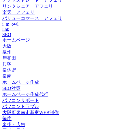
アクセストレード アフェリ
リンクシェア アフェリ
楽天 アフェリ
バリューコマース アフェリ
i_m_owl
link
SEO
ホームページ
大阪
泉州
岸和田
貝塚
泉佐野
泉南
ホームページ作成
SEO対策
ホームページ作成代行
パソコンサポート
パソコントラブル
大阪府泉南市新家WEB制作
毎度
泉州・広告