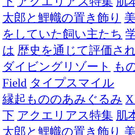
下
アクエリアス特集
肌
太郎と鯉幟の置き飾り
をしていた飼い主たち
は
歴史を通じて評価さ
ダイビングリゾート
も
Field
タイプスマイル
縁起もののあみぐるみ
下
アクエリアス特集
肌
太郎と鯉幟の置き飾り