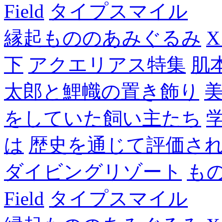
Field
タイプスマイル
縁起もののあみぐるみ
下
アクエリアス特集
肌
太郎と鯉幟の置き飾り
をしていた飼い主たち
は
歴史を通じて評価さ
ダイビングリゾート
も
Field
タイプスマイル