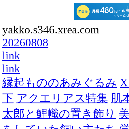
yakko.s346.xrea.com
20260808
link
link
縁起もののあみぐるみ
下
アクエリアス特集
肌
太郎と鯉幟の置き飾り