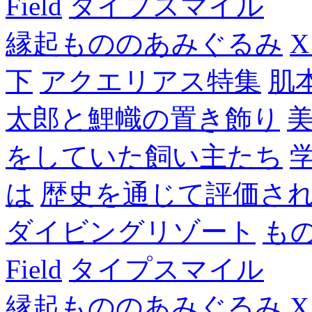
Field
タイプスマイル
縁起もののあみぐるみ
下
アクエリアス特集
肌
太郎と鯉幟の置き飾り
をしていた飼い主たち
は
歴史を通じて評価さ
ダイビングリゾート
も
Field
タイプスマイル
縁起もののあみぐるみ